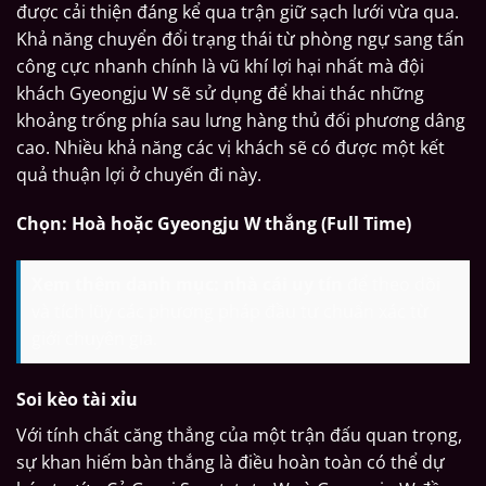
được cải thiện đáng kể qua trận giữ sạch lưới vừa qua.
Khả năng chuyển đổi trạng thái từ phòng ngự sang tấn
công cực nhanh chính là vũ khí lợi hại nhất mà đội
khách Gyeongju W sẽ sử dụng để khai thác những
khoảng trống phía sau lưng hàng thủ đối phương dâng
cao. Nhiều khả năng các vị khách sẽ có được một kết
quả thuận lợi ở chuyến đi này.
Chọn: Hoà hoặc Gyeongju W thắng (Full Time)
Xem thêm danh mục:
nhà cái uy tín
để theo dõi
và tích lũy các phương pháp đầu tư chuẩn xác từ
giới chuyên gia.
Soi kèo tài xỉu
Với tính chất căng thẳng của một trận đấu quan trọng,
sự khan hiếm bàn thắng là điều hoàn toàn có thể dự