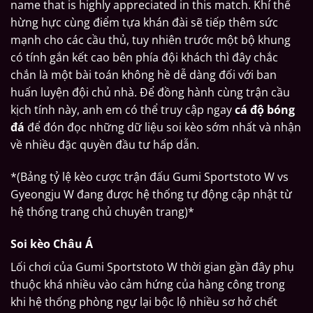
name that is highly appreciated in this match. Khí thế
hừng hực cùng điểm tựa khán đài sẽ tiếp thêm sức
mạnh cho các cầu thủ, tuy nhiên trước một bộ khung
có tính gắn kết cao bên phía đội khách thì đây chắc
chắn là một bài toán không hề dễ dàng đối với ban
huấn luyện đội chủ nhà. Để đồng hành cùng trận cầu
kịch tính này, anh em có thể truy cập ngay
cá độ bóng
đá
để đón đọc những dữ liệu soi kèo sớm nhất và nhận
về nhiều đặc quyền đầu tư hấp dẫn.
*(Bảng tỷ lệ kèo cược trận đấu Gumi Sportstoto W vs
Gyeongju W đang được hệ thống tự động cập nhật từ
hệ thống trang chủ chuyên trang)*
Soi kèo Châu Á
Lối chơi của Gumi Sportstoto W thời gian gần đây phụ
thuộc khá nhiều vào cảm hứng của hàng công trong
khi hệ thống phòng ngự lại bộc lộ nhiều sơ hở chết