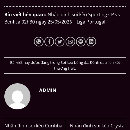
Bài viết liên quan:
Nhận định soi kèo Sporting CP vs
Benfica 02h30 ngày 25/05/2026 – Liga Portugal
Bài viết này được đăng trong
Soi kèo bóng đá
. Đánh dấu
liên kết
thường trực
.
ADMIN
Nhận định soi kèo Coritiba
Nhận định soi kèo Crystal