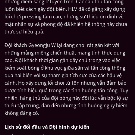
những điểm sáng ở tuyến trên. Các cầu thủ tấn công
luôn biết cách gây đột biến. HLV đã cố gắng xây dựng
lối chơi pressing tầm cao, nhưng sự thiếu ổn định về
mặt nhân sự và phong độ đã khiến hệ thống này chưa
thực sự hiệu quả.
Đội khách Gyeongju W lại đang chơi rất gắn kết với
những mảng miếng chiến thuật mang tính thực dụng
cao. Đội khách thời gian gần đây chú trọng vào việc
kiểm soát bóng ở khu vực giữa sân và tấn công thông
qua hai biên với sự tham gia tích cực của các hậu vệ
cánh. Họ xây dựng lối chơi từ tốn nhưng vẫn đảm bảo
được tính hiệu quả trong các tình huống tấn công. Tuy
nhiên, hàng thủ của đội bóng này đôi lúc vẫn bộc lộ sự
thiếu tập trung, dẫn đến những tình huống nguy hiểm
không đáng có.
Lịch sử đối đầu và Đội hình dự kiến