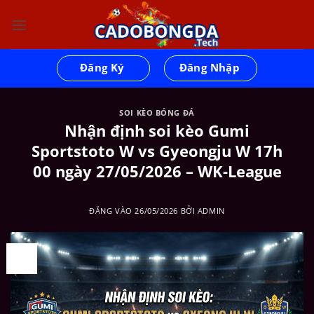
Bỏ
qua
nội
dung
Đăng Ký
Đăng Nhập
SOI KÈO BÓNG ĐÁ
Nhận định soi kèo Gumi
Sportstoto W vs Gyeongju W 17h
00 ngày 27/05/2026 – WK-League
ĐĂNG VÀO
26/05/2026
BỞI
ADMIN
26
Th5