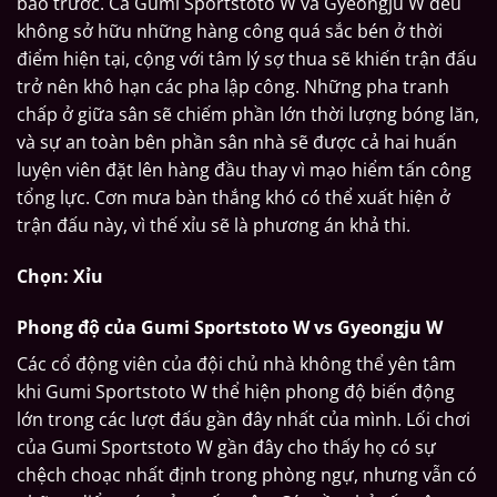
báo trước. Cả Gumi Sportstoto W và Gyeongju W đều
không sở hữu những hàng công quá sắc bén ở thời
điểm hiện tại, cộng với tâm lý sợ thua sẽ khiến trận đấu
trở nên khô hạn các pha lập công. Những pha tranh
chấp ở giữa sân sẽ chiếm phần lớn thời lượng bóng lăn,
và sự an toàn bên phần sân nhà sẽ được cả hai huấn
luyện viên đặt lên hàng đầu thay vì mạo hiểm tấn công
tổng lực. Cơn mưa bàn thắng khó có thể xuất hiện ở
trận đấu này, vì thế xỉu sẽ là phương án khả thi.
Chọn: Xỉu
Phong độ của Gumi Sportstoto W vs Gyeongju W
Các cổ động viên của đội chủ nhà không thể yên tâm
khi Gumi Sportstoto W thể hiện phong độ biến động
lớn trong các lượt đấu gần đây nhất của mình. Lối chơi
của Gumi Sportstoto W gần đây cho thấy họ có sự
chệch choạc nhất định trong phòng ngự, nhưng vẫn có