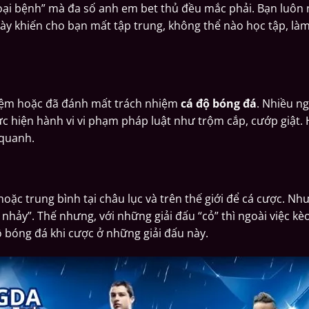
oại bệnh” mà đa số anh em bet thủ đều mắc phải. Bạn luôn n
 này khiến cho bạn mất tập trung, không thể nào học tập, là
hiệm hoặc đã đánh mất trách nhiệm
cá độ bóng đá
. Nhiều n
ực hiện hành vi vi phạm pháp luật như trộm cắp, cướp giật.
 quanh.
oặc trung bình tại châu lục và trên thế giới để cá cược. N
nhảy”. Thế nhưng, với những giải đấu “cỏ” thì ngoài việc kèo
 bóng đá khi cược ở những giải đấu này.