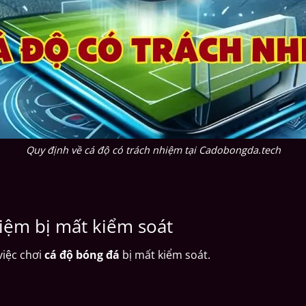
Quy định về cá độ có trách nhiệm tại Cadobongda.tech
hiệm bị mất kiểm soát
việc chơi
cá độ bóng đá
bị mất kiểm soát.