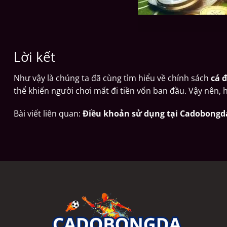
Lời kết
Như vậy là chúng ta đã cùng tìm hiểu về chính sách
cá 
thể khiến người chơi mất đi tiền vốn ban đầu. Vậy nên, 
Bài viết liên quan:
Điều khoản sử dụng tại Cadobongd