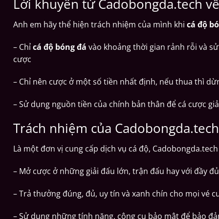
Lời khuyên từ Cadobongda.tech về
Anh em hãy thể hiện trách nhiệm của mình khi
cá độ b
– Chỉ
cá độ bóng đá
vào khoảng thời gian rảnh rỗi và s
cược
– Chỉ nên cược ở một số tiền nhất định, nếu thua thì dừ
– Sử dụng nguồn tiền của chính bản thân để cá cược giải 
Trách nhiệm của Cadobongda.tech 
Là một đơn vị cung cấp dịch vụ cá độ, Cadobongda.tech
– Mở cược ở những giải đấu lớn, trận đấu hay với đầy đ
– Trả thưởng đúng, đủ, uy tín và xanh chín cho mọi vé c
– Sử dụng những tính năng, công cụ bảo mật để bảo đảm