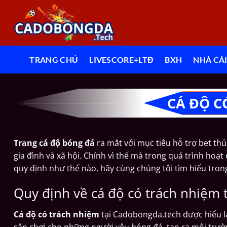
Bỏ
qua
nội
dung
TRANG CHỦ
LIVESCORE+LTĐ
BXH
NHÀ CÁI
CÁ ĐỘ C
Trang cá độ bóng đá
ra mắt với mục tiêu hỗ trợ bet thủ
gia đình và xã hội. Chính vì thế mà trong quá trình ho
quy định như thế nào, hãy cùng chúng tôi tìm hiểu trong
Quy định về cá độ có trách nhiệm
Cá độ có trách nhiệm
tại Cadobongda.tech được hiểu l