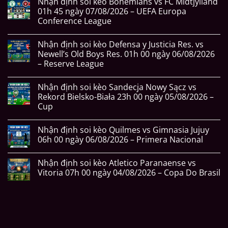
Nhận định soi kèo Bohemians vs FC Midtjylland
bình
B
30
Vitoria
luận
01h 45 ngày 07/08/2026 – UEFA Europa
ngày
vs
ở
08/08/2026
Conference League
Atletico
Nhận
–
Paranaense
định
2.
Không
06h
soi
Bundesliga
có
00
kèo
Nhận định soi kèo Defensa y Justicia Res. vs
bình
ngày
Benfica
luận
Newell’s Old Boys Res. 01h 00 ngày 06/08/2026
07/08/2026
vs
ở
–
– Reserve League
Heart
Nhận
Copa
Of
định
Do
Không
Midlothian
soi
Brasil
có
02h
kèo
Nhận định soi kèo Sandecja Nowy Sącz vs
bình
00
Bohemians
luận
Rekord Bielsko-Biała 23h 00 ngày 05/08/2026 –
ngày
vs
ở
07/08/2026
Cup
FC
Nhận
–
Midtjylland
định
UEFA
Không
01h
soi
Europa
có
45
kèo
Nhận định soi kèo Quilmes vs Gimnasia Jujuy
League
bình
ngày
Defensa
luận
06h 00 ngày 06/08/2026 – Primera Nacional
07/08/2026
y
ở
–
Justicia
Nhận
Không
UEFA
Res.
định
có
Europa
vs
Nhận định soi kèo Atletico Paranaense vs
soi
bình
Conference
Newell’s
kèo
luận
Vitoria 07h 00 ngày 04/08/2026 – Copa Do Brasil
League
Old
Sandecja
ở
Boys
Nowy
Nhận
Không
Res.
Sącz
định
có
01h
vs
soi
bình
00
Rekord
kèo
luận
ngày
Bielsko-
Quilmes
ở
06/08/2026
Biała
vs
Nhận
–
23h
Gimnasia
định
Reserve