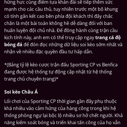
hừng hực cùng điểm tựa khán đài sẽ tiếp thêm sức
mạnh cho các cầu thủ, tuy nhiên trước một bộ khung
có tính gắn kết cao bên phía đội khách thì đây chắc
chắn là một bài toán không hề dễ dàng đối với ban
huấn luyện đội chủ nhà. Để đồng hành cùng trận cầu
kịch tính này, anh em có thể truy cập ngay
trang cá độ
bóng đá
để đón đọc những dữ liệu soi kèo sớm nhất và
nhận về nhiều đặc quyền đầu tư hấp dẫn.
*(Bảng tỷ lệ kèo cược trận đấu Sporting CP vs Benfica
đang được hệ thống tự động cập nhật từ hệ thống
trang chủ chuyên trang)*
Soi kèo Châu Á
Lối chơi của Sporting CP thời gian gần đây phụ thuộc
khá nhiều vào cảm hứng của hàng công trong khi hệ
thống phòng ngự lại bộc lộ nhiều sơ hở chết người. Khả
năng kiểm soát bóng và triển khai tấn công của họ vẫn