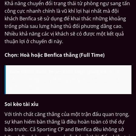
Khả năng chuyển đổi trạng thái từ phòng ngự sang tấn
công cực nhanh chính là vũ khí lợi hại nhất mà đội
khách Benfica sẽ sử dụng để khai thác những khoảng
trống phía sau lưng hàng thủ đối phương dâng cao.
Nhiều khả năng các vị khách sẽ có được một kết quả
thuận lợi ở chuyến đi này.
Chọn: Hoà hoặc Benfica thắng (Full Time)
Xem thêm danh mục:
kiến thức bóng đá
để theo
dõi và tích lũy các phương pháp đầu tư chuẩn xác từ
giới chuyên gia.
Soi kèo tài xỉu
Với tính chất căng thẳng của một trận đấu quan trọng,
sự khan hiếm bàn thắng là điều hoàn toàn có thể dự
báo trước. Cả Sporting CP and Benfica đều không sở