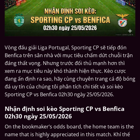
Vòng đấu giải Liga Portugal, Sporting CP sẽ tiếp đón
Benfica trên sân nhà với mục tiêu chấm dứt chuỗi trận
đáng thất vọng. Nhưng trước đối thủ mạnh hơn thì
xem ra mục tiêu này khó thành hiện thực. Kèo cược
đang ấn định ra sao, hãy cùng chuyên trang cá độ bóng
đá uy tín của chúng tôi phân tích chi tiết và soi kèo
Sporting CP vs Benfica 02h30 ngày 25/05/2026.
Nhận định soi kèo Sporting CP vs Benfica
02h30 ngày 25/05/2026
On the bookmaker’s odds board, the home team is the
name that is highly appreciated in this match. Khí thế