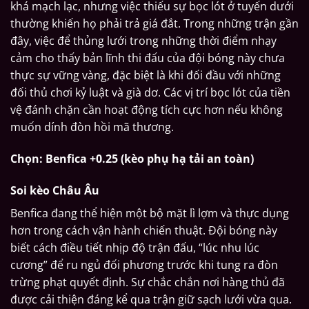
khá mạch lạc, nhưng việc thiếu sự bọc lót ở tuyến dưới
thường khiến họ phải trả giá đắt. Trong những trận gần
đây, việc để thủng lưới trong những thời điểm nhạy
cảm cho thấy bản lĩnh thi đấu của đội bóng này chưa
thực sự vững vàng, đặc biệt là khi đối đầu với những
đối thủ chơi kỷ luật và già dơ. Các vị trí bọc lót của tiền
vệ đánh chặn cần hoạt động tích cực hơn nếu không
muốn dính đòn hồi mã thương.
Chọn: Benfica +0.25 (kèo phụ hạ tải an toàn)
Soi kèo Châu Âu
Benfica đang thể hiện một bộ mặt lì lợm và thực dụng
hơn trong cách vận hành chiến thuật. Đội bóng này
biết cách điều tiết nhịp độ trận đấu, “lúc nhu lúc
cương” để ru ngủ đối phương trước khi tung ra đòn
trừng phạt quyết định. Sự chắc chắn nơi hàng thủ đã
được cải thiện đáng kể qua trận giữ sạch lưới vừa qua.