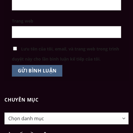
Trang web
Lưu tên của tôi, email, và trang web trong trình
duyệt này cho lần bình luận kế tiếp của tôi.
CHUYÊN MỤC
Chuyên
Mục