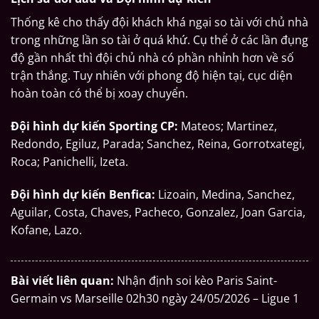
Thống kê cho thấy đội khách khá ngại so tài với chủ nhà
trong những lần so tài ở quá khứ. Cụ thể ở các lần đụng
độ gần nhất thì đội chủ nhà có phần nhỉnh hơn về số
trận thắng. Tuy nhiên với phong độ hiện tại, cục diện
hoàn toàn có thể bị xoay chuyển.
Đội hình dự kiến Sporting CP:
Mateos; Martinez,
Redondo, Egiluz, Parada; Sanchez, Reina, Gorrotxategi,
Roca; Panichelli, Izeta.
Đội hình dự kiến Benfica:
Lizoain, Medina, Sanchez,
Aguilar, Costa, Chaves, Pacheco, Gonzalez, Joan Garcia,
Kofane, Lazo.
Bài viết liên quan:
Nhận định soi kèo Paris Saint-
Germain vs Marseille 02h30 ngày 24/05/2026 – Ligue 1