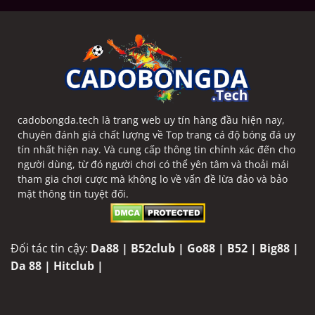
08/08/2026
18h
định
–
00
soi
NB
ngày
kèo
II
08/08/2026
Waldhof
–
Mannheim
Division
vs
2
Fortuna
–
Düsseldorf
Västra
00h
Götaland
00
ngày
08/08/2026
–
cadobongda.tech là trang web uy tín hàng đầu hiện nay,
3.
Liga
chuyên đánh giá chất lượng về Top trang cá độ bóng đá uy
tín nhất hiện nay. Và cung cấp thông tin chính xác đến cho
người dùng, từ đó người chơi có thể yên tâm và thoải mái
tham gia chơi cược mà không lo về vấn đề lừa đảo và bảo
mật thông tin tuyệt đối.
Đối tác tin cậy:
Da88
|
B52club
|
Go88
|
B52
|
Big88
|
Da 88
|
Hitclub
|