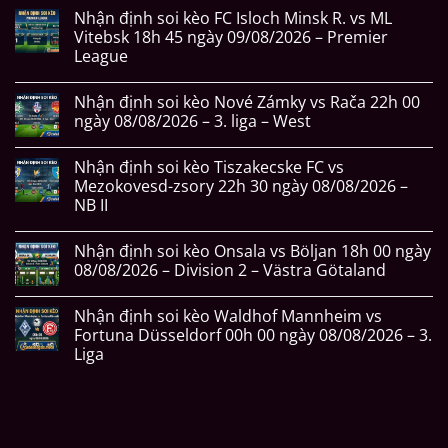
soi
có
–
00
kèo
Nhận định soi kèo FC Isloch Minsk R. vs ML
bình
1
ngày
Internacional
luận
Vitebsk 18h 45 ngày 09/08/2026 – Premier
Lyga
11/08/2026
Palmira
ở
–
League
W
Nhận
3.
vs
định
Division
Không
Junior
soi
–
có
W
kèo
Nhận định soi kèo Nové Zámky vs Rača 22h 00
Girone
bình
04h
Benjamín
3
luận
ngày 08/08/2026 – 3. liga – West
00
Aceval
ở
ngày
vs
Nhận
Không
10/08/2026
3
định
có
–
de
Nhận định soi kèo Tiszakecske FC vs
soi
bình
Liga
Noviembre
kèo
luận
Mezokovesd-zsory 22h 30 ngày 08/08/2026 –
Femenina
20h
FC
ở
NB II
00
Isloch
Nhận
ngày
Minsk
định
Không
09/08/2026
R.
soi
có
–
vs
kèo
Nhận định soi kèo Onsala vs Böljan 18h 00 ngày
bình
Division
ML
Nové
luận
08/08/2026 – Division 2 – Västra Götaland
Intermedia
Vitebsk
Zámky
ở
18h
vs
Nhận
Không
45
Rača
định
có
ngày
22h
Nhận định soi kèo Waldhof Mannheim vs
soi
bình
09/08/2026
00
kèo
luận
Fortuna Düsseldorf 00h 00 ngày 08/08/2026 – 3.
–
ngày
Tiszakecske
ở
Liga
Premier
08/08/2026
FC
Nhận
League
–
vs
định
Không
3.
Mezokovesd-
soi
có
liga
zsory
kèo
bình
–
22h
Onsala
luận
West
30
vs
ở
ngày
Böljan
Nhận