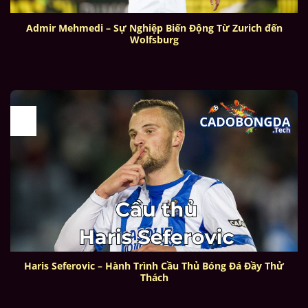
Admir Mehmedi – Sự Nghiệp Biến Động Từ Zurich đến
Wolfsburg
05
Th3
Haris Seferovic – Hành Trình Cầu Thủ Bóng Đá Đầy Thử
Thách