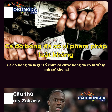
08
Th3
Cá độ bóng đá là gì? Tổ chức cá cược bóng đá có bị xử lý
hình sự không?
06
Th3