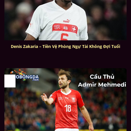
Denis Zakaria – Tiền Vệ Phòng Ngự Tài Không Đợi Tuổi
06
Th3