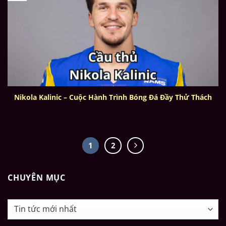
Nikola Kalinic – Cuộc Hành Trình Bóng Đá Đầy Thử Thách
1
2
CHUYÊN MỤC
Chuyên
Mục