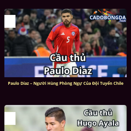
05
Th3
Paulo Díaz – Người Hùng Phòng Ngự Của Đội Tuyển Chile
05
Th3