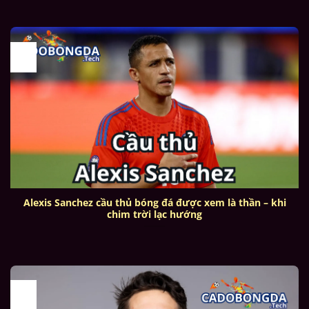
05
Th3
Alexis Sanchez cầu thủ bóng đá được xem là thần – khi
chim trời lạc hướng
05
Th3