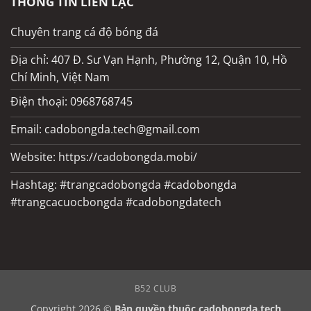
THÔNG TIN LIÊN LẠC
Chuyên trang cá độ bóng đá
Địa chỉ: 407 Đ. Sư Vạn Hạnh, Phường 12, Quận 10, Hồ
Chí Minh, Việt Nam
Điện thoại: 0968768745
Email:
cadobongda.tech@gmail.com
Website: https://cadobongda.mobi/
Hashtag: #trangcadobongda #cadobongda
#trangcacuocbongda #cadobongdatech
B52 CLUB
Copyright 2026 ©
Bản quyền thuộc cadobongda.tech