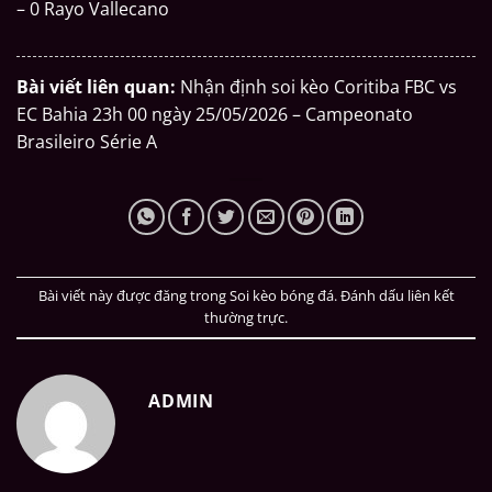
– 0 Rayo Vallecano
Bài viết liên quan:
Nhận định soi kèo Coritiba FBC vs
EC Bahia 23h 00 ngày 25/05/2026 – Campeonato
Brasileiro Série A
Bài viết này được đăng trong
Soi kèo bóng đá
. Đánh dấu
liên kết
thường trực
.
ADMIN