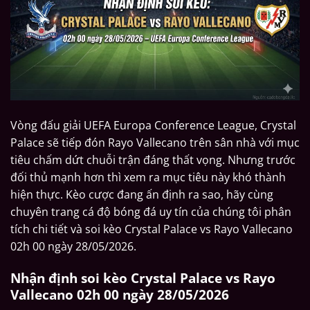
Vòng đấu giải UEFA Europa Conference League, Crystal
Palace sẽ tiếp đón Rayo Vallecano trên sân nhà với mục
tiêu chấm dứt chuỗi trận đáng thất vọng. Nhưng trước
đối thủ mạnh hơn thì xem ra mục tiêu này khó thành
hiện thực. Kèo cược đang ấn định ra sao, hãy cùng
chuyên trang cá độ bóng đá uy tín của chúng tôi phân
tích chi tiết và soi kèo Crystal Palace vs Rayo Vallecano
02h 00 ngày 28/05/2026.
Nhận định soi kèo Crystal Palace vs Rayo
Vallecano 02h 00 ngày 28/05/2026