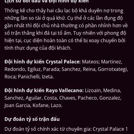
Lịch sử đối đầu và Đội hình dự kiến
Thống kê cho thấy hai câu lạc bộ khá duyên nợ trong
những lần so tài ở quá khứ. Cụ thể ở các lần đụng độ
gần nhất thì đội chủ nhà thường có phần nhỉnh hơn về
số trận thắng khi đá tại tổ ấm. Tuy nhiên với phong độ
hiện tại, cục diện hoàn toàn có thể bị xoay chuyển bởi
tính thực dụng của đội khách.
Đội hình dự kiến Crystal Palace:
Mateos; Martinez,
Redondo, Egiluz, Parada; Sanchez, Reina, Gorrotxategi,
Roca; Panichelli, Izeta.
Đội hình dự kiến Rayo Vallecano:
Lizoain, Medina,
Sanchez, Aguilar, Costa, Chaves, Pacheco, Gonzalez,
Joan Garcia, Kofane, Lazo.
Dự đoán tỷ số trận đấu
Dự đoán tỷ số chính xác từ chuyên gia: Crystal Palace 1