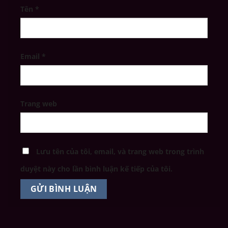
Tên
*
Email
*
Trang web
Lưu tên của tôi, email, và trang web trong trình
duyệt này cho lần bình luận kế tiếp của tôi.