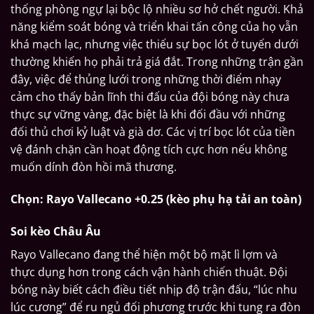
thống phòng ngự lại bộc lộ nhiều sơ hở chết người. Khả
năng kiểm soát bóng và triển khai tấn công của họ vẫn
khá mạch lạc, nhưng việc thiếu sự bọc lót ở tuyến dưới
thường khiến họ phải trả giá đắt. Trong những trận gần
đây, việc để thủng lưới trong những thời điểm nhạy
cảm cho thấy bản lĩnh thi đấu của đội bóng này chưa
thực sự vững vàng, đặc biệt là khi đối đầu với những
đối thủ chơi kỷ luật và già dơ. Các vị trí bọc lót của tiền
vệ đánh chặn cần hoạt động tích cực hơn nếu không
muốn dính đòn hồi mã thương.
Chọn: Rayo Vallecano +0.25 (kèo phụ hạ tải an toàn)
Soi kèo Châu Âu
Rayo Vallecano đang thể hiện một bộ mặt lì lợm và
thực dụng hơn trong cách vận hành chiến thuật. Đội
bóng này biết cách điều tiết nhịp độ trận đấu, “lúc nhu
lúc cương” để ru ngủ đối phương trước khi tung ra đòn