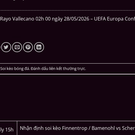
s Rayo Vallecano 02h 00 ngày 28/05/2026 – UEFA Europa Con
g
Soi kèo bóng đá
. Đánh dấu
liên kết thường trực
.
Nhận định soi kèo Finnentrop / Bamenohl vs Sch
ly 15h