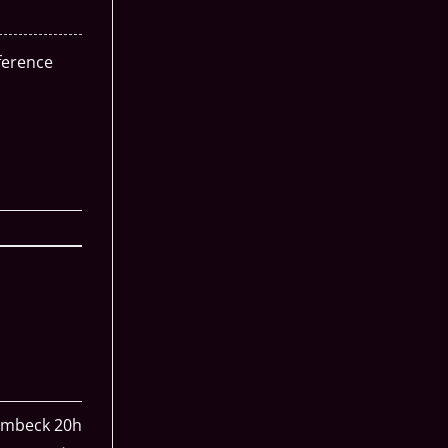
ference
ermbeck 20h