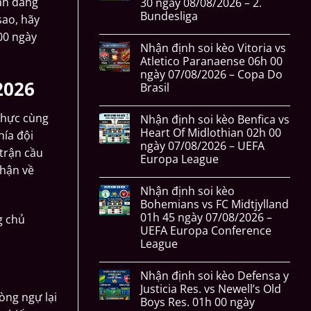
rận đáng
30 ngày 08/08/2026 – 2.
Nhận
Düsseldorf
Götaland
Bundesliga
định
00h
sao, hãy
soi
00
Không
kèo
ngày
 00 ngày
có
Real
08/08/2026
Nhận định soi kèo Vitoria vs
bình
Cartagena
–
luận
Atletico Paranaense 06h 00
vs
3.
ở
Ind.
Liga
ngày 07/08/2026 – Copa Do
Nhận
Yumbo
2026
Brasil
định
08h
soi
10
Không
kèo
ngày
có
VfL
07/08/2026
 hực cùng
Nhận định soi kèo Benfica vs
bình
Bochum
–
luận
Heart Of Midlothian 02h 00
vs
Primera
hía đội
ở
Hertha
B
ngày 07/08/2026 – UEFA
Nhận
BSC
trận cầu
Europa League
định
01h
soi
30
nhận về
Không
kèo
ngày
có
Vitoria
08/08/2026
Nhận định soi kèo
bình
vs
–
luận
Bohemians vs FC Midtjylland
Atletico
2.
ở
Paranaense
Bundesliga
01h 45 ngày 07/08/2026 –
g chủ
Nhận
06h
UEFA Europa Conference
định
00
soi
ngày
League
kèo
07/08/2026
Benfica
–
Không
vs
Copa
có
Nhận định soi kèo Defensa y
Heart
Do
bình
Of
Brasil
luận
Justicia Res. vs Newell’s Old
Midlothian
òng ngự lại
ở
Boys Res. 01h 00 ngày
02h
Nhận
00