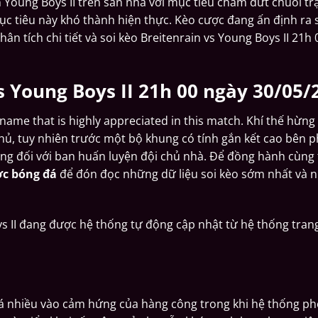
ón Young Boys II trên sân nhà với mục tiêu chấm dứt chuỗi t
c tiêu này khó thành hiện thực. Kèo cược đang ấn định ra 
ân tích chi tiết và soi kèo Breitenrain vs Young Boys II 21h
s Young Boys II 21h 00 ngày 30/05/
ame that is highly appreciated in this match. Khí thế hừng
hủ, tuy nhiên trước một bộ khung có tính gắn kết cao bên p
àng đối với ban huấn luyện đội chủ nhà. Để đồng hành cùng 
ợc bóng đá
để đón đọc những dữ liệu soi kèo sớm nhất và 
ys II đang được hệ thống tự động cập nhật từ hệ thống tran
khá nhiều vào cảm hứng của hàng công trong khi hệ thống ph