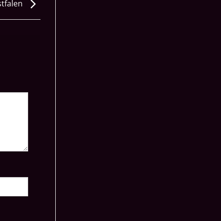
stfalen