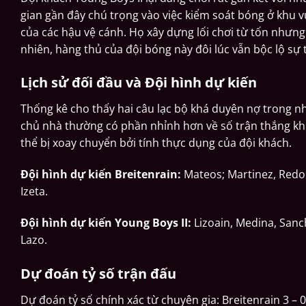
gian gần đây chú trọng vào việc kiểm soát bóng ở khu v
của các hậu vệ cánh. Họ xây dựng lối chơi từ tốn nhưn
nhiên, hàng thủ của đội bóng này đôi lúc vẫn bộc lộ s
Lịch sử đối đầu và Đội hình dự kiến
Thống kê cho thấy hai câu lạc bộ khá duyên nợ trong nh
chủ nhà thường có phần nhỉnh hơn về số trận thắng khi 
thể bị xoay chuyển bởi tính thực dụng của đội khách.
Đội hình dự kiến Breitenrain:
Mateos; Martinez, Redond
Izeta.
Đội hình dự kiến Young Boys II:
Lizoain, Medina, Sanch
Lazo.
Dự đoán tỷ số trận đấu
Dự đoán tỷ số chính xác từ chuyên gia: Breitenrain 3 – 0