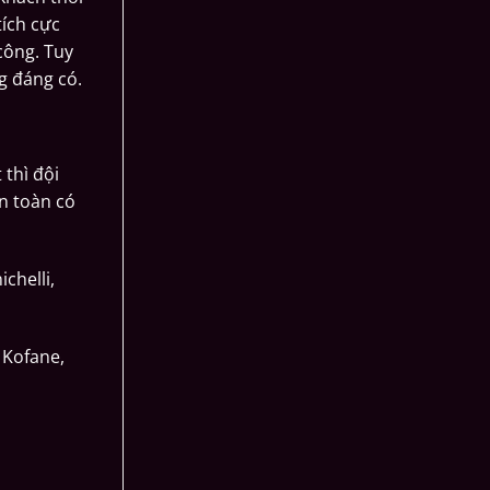
tích cực
công. Tuy
g đáng có.
 thì đội
àn toàn có
chelli,
 Kofane,