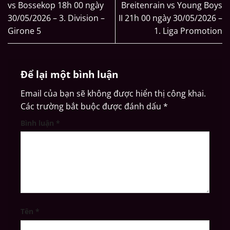
vs Bossekop 18h 00 ngày
Breitenrain vs Young Boys
30/05/2026 – 3. Division –
II 21h 00 ngày 30/05/2026 –
Girone 5
1. Liga Promotion
Để lại một bình luận
Email của bạn sẽ không được hiển thị công khai.
Các trường bắt buộc được đánh dấu
*
Bình luận
*
Tên
*