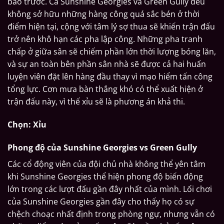
báo trước. Cả Sunshine Georgies và Green Gully đều
không sở hữu những hàng công quá sắc bén ở thời
điểm hiện tại, cộng với tâm lý sợ thua sẽ khiến trận đấu
trở nên khô hạn các pha lập công. Những pha tranh
chấp ở giữa sân sẽ chiếm phần lớn thời lượng bóng lăn,
và sự an toàn bên phần sân nhà sẽ được cả hai huấn
luyện viên đặt lên hàng đầu thay vì mạo hiểm tấn công
tổng lực. Cơn mưa bàn thắng khó có thể xuất hiện ở
trận đấu này, vì thế xỉu sẽ là phương án khả thi.
Chọn: Xỉu
Phong độ của Sunshine Georgies vs Green Gully
Các cổ động viên của đội chủ nhà không thể yên tâm
khi Sunshine Georgies thể hiện phong độ biến động
lớn trong các lượt đấu gần đây nhất của mình. Lối chơi
của Sunshine Georgies gần đây cho thấy họ có sự
chệch choạc nhất định trong phòng ngự, nhưng vẫn có