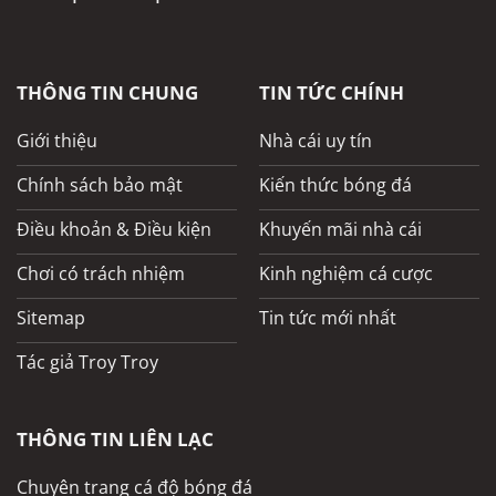
THÔNG TIN CHUNG
TIN TỨC CHÍNH
Giới thiệu
Nhà cái uy tín
Chính sách bảo mật
Kiến thức bóng đá
Điều khoản & Điều kiện
Khuyến mãi nhà cái
Chơi có trách nhiệm
Kinh nghiệm cá cược
Sitemap
Tin tức mới nhất
Tác giả Troy Troy
THÔNG TIN LIÊN LẠC
Chuyên trang cá độ bóng đá