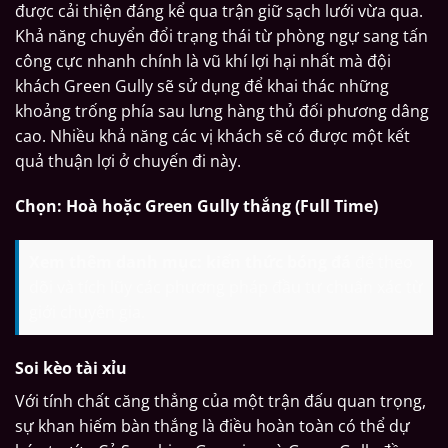
được cải thiện đáng kể qua trận giữ sạch lưới vừa qua.
Khả năng chuyển đổi trạng thái từ phòng ngự sang tấn
công cực nhanh chính là vũ khí lợi hại nhất mà đội
khách Green Gully sẽ sử dụng để khai thác những
khoảng trống phía sau lưng hàng thủ đối phương dâng
cao. Nhiều khả năng các vị khách sẽ có được một kết
quả thuận lợi ở chuyến đi này.
Chọn: Hoà hoặc Green Gully thắng (Full Time)
Xem thêm danh mục:
kiến thức bóng đá
để theo
dõi và tích lũy các phương pháp đầu tư chuẩn xác từ
giới chuyên gia.
Soi kèo tài xỉu
Với tính chất căng thẳng của một trận đấu quan trọng,
sự khan hiếm bàn thắng là điều hoàn toàn có thể dự