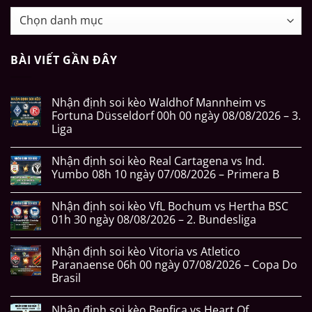
Chuyên
Mục
BÀI VIẾT GẦN ĐÂY
Nhận định soi kèo Waldhof Mannheim vs
Fortuna Düsseldorf 00h 00 ngày 08/08/2026 – 3.
Liga
Không
có
Nhận định soi kèo Real Cartagena vs Ind.
bình
luận
Yumbo 08h 10 ngày 07/08/2026 – Primera B
ở
Nhận
Không
định
có
Nhận định soi kèo VfL Bochum vs Hertha BSC
soi
bình
kèo
luận
01h 30 ngày 08/08/2026 – 2. Bundesliga
Waldhof
ở
Mannheim
Nhận
Không
vs
định
có
Nhận định soi kèo Vitoria vs Atletico
Fortuna
soi
bình
Düsseldorf
kèo
luận
Paranaense 06h 00 ngày 07/08/2026 – Copa Do
00h
Real
ở
Brasil
00
Cartagena
Nhận
ngày
vs
định
Không
08/08/2026
Ind.
soi
có
–
Yumbo
kèo
Nhận định soi kèo Benfica vs Heart Of
bình