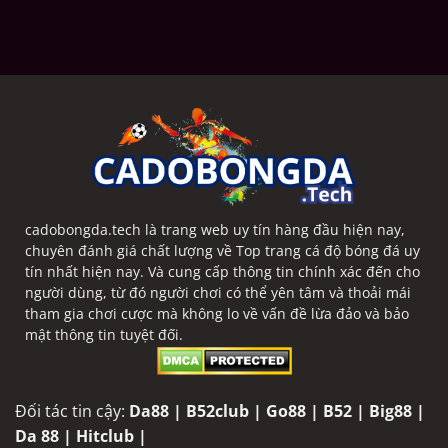
có
–
Yumbo
kèo
bình
3.
08h
VfL
luận
Liga
10
Bochum
ở
ngày
vs
Nhận
07/08/2026
Hertha
định
–
BSC
soi
Primera
01h
kèo
B
30
Vitoria
ngày
vs
08/08/2026
Atletico
–
Paranaense
2.
06h
Bundesliga
00
ngày
07/08/2026
–
Copa
cadobongda.tech là trang web uy tín hàng đầu hiện nay,
Do
Brasil
chuyên đánh giá chất lượng về Top trang cá độ bóng đá uy
tín nhất hiện nay. Và cung cấp thông tin chính xác đến cho
người dùng, từ đó người chơi có thể yên tâm và thoải mái
tham gia chơi cược mà không lo về vấn đề lừa đảo và bảo
mật thông tin tuyệt đối.
Đối tác tin cậy:
Da88
|
B52club
|
Go88
|
B52
|
Big88
|
Da 88
|
Hitclub
|