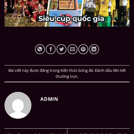
Bài viết này được đăng trong
Kiến thức bóng đá
. Đánh dấu
liên kết
thường trực
.
ADMIN