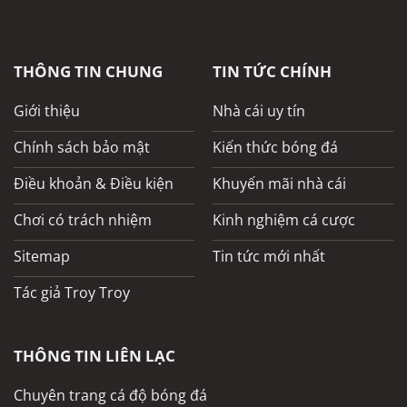
THÔNG TIN CHUNG
TIN TỨC CHÍNH
Giới thiệu
Nhà cái uy tín
Chính sách bảo mật
Kiến thức bóng đá
Điều khoản & Điều kiện
Khuyến mãi nhà cái
Chơi có trách nhiệm
Kinh nghiệm cá cược
Sitemap
Tin tức mới nhất
Tác giả Troy Troy
THÔNG TIN LIÊN LẠC
Chuyên trang cá độ bóng đá