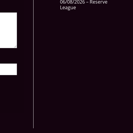
06/08/2026 – Reserve
định
ngày
soi
League
07/08/2026
kèo
–
Bohemians
Không
UEFA
vs
có
Europa
FC
bình
League
Midtjylland
luận
01h
ở
45
Nhận
ngày
định
07/08/2026
soi
–
kèo
UEFA
Defensa
Europa
y
Conference
Justicia
League
Res.
vs
Newell’s
Old
Boys
Res.
01h
00
ngày
06/08/2026
–
Reserve
League