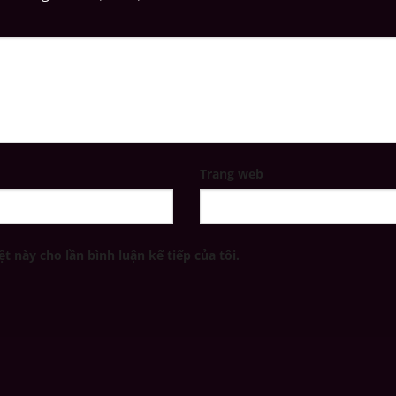
Trang web
t này cho lần bình luận kế tiếp của tôi.