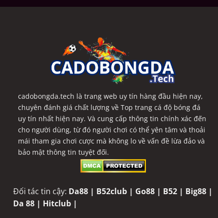
cadobongda.tech là trang web uy tín hàng đầu hiện nay,
chuyên đánh giá chất lượng về Top trang cá độ bóng đá
uy tín nhất hiện nay. Và cung cấp thông tin chính xác đến
cho người dùng, từ đó người chơi có thể yên tâm và thoải
mái tham gia chơi cược mà không lo về vấn đề lừa đảo và
bảo mật thông tin tuyệt đối.
Đối tác tin cậy:
Da88
|
B52club
|
Go88
|
B52
|
Big88
|
Da 88
|
Hitclub
|