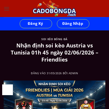
Bỏ
qua
nội
dung
Đăng Ký
Đăng Nhập
SOI KÈO BÓNG ĐÁ
Nhận định soi kèo Austria vs
Tunisia 01h 45 ngày 02/06/2026 –
Friendlies
ĐĂNG VÀO
31/05/2026
BỞI
ADMIN
31
Th5