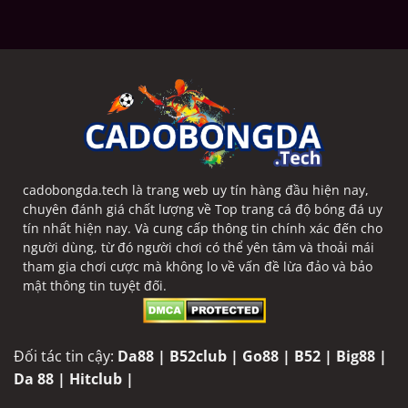
luận
ngày
vs
ở
07/08/2026
FC
Nhận
–
Midtjylland
định
UEFA
01h
soi
Europa
45
kèo
League
ngày
Defensa
07/08/2026
y
–
Justicia
UEFA
Res.
Europa
vs
Conference
Newell’s
League
Old
Boys
Res.
01h
cadobongda.tech là trang web uy tín hàng đầu hiện nay,
00
ngày
chuyên đánh giá chất lượng về Top trang cá độ bóng đá uy
06/08/2026
tín nhất hiện nay. Và cung cấp thông tin chính xác đến cho
–
Reserve
người dùng, từ đó người chơi có thể yên tâm và thoải mái
League
tham gia chơi cược mà không lo về vấn đề lừa đảo và bảo
mật thông tin tuyệt đối.
Đối tác tin cậy:
Da88
|
B52club
|
Go88
|
B52
|
Big88
|
Da 88
|
Hitclub
|