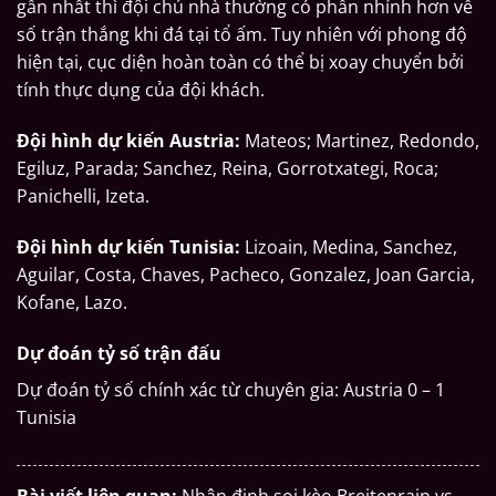
gần nhất thì đội chủ nhà thường có phần nhỉnh hơn về
số trận thắng khi đá tại tổ ấm. Tuy nhiên với phong độ
hiện tại, cục diện hoàn toàn có thể bị xoay chuyển bởi
tính thực dụng của đội khách.
Đội hình dự kiến Austria:
Mateos; Martinez, Redondo,
Egiluz, Parada; Sanchez, Reina, Gorrotxategi, Roca;
Panichelli, Izeta.
Đội hình dự kiến Tunisia:
Lizoain, Medina, Sanchez,
Aguilar, Costa, Chaves, Pacheco, Gonzalez, Joan Garcia,
Kofane, Lazo.
Dự đoán tỷ số trận đấu
Dự đoán tỷ số chính xác từ chuyên gia: Austria 0 – 1
Tunisia
Bài viết liên quan:
Nhận định soi kèo Breitenrain vs