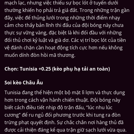
mạch lạc, nhưng việc thiếu sự bọc lót ở tuyến dưới
thường khiến họ phải trả giá đắt. Trong những trận gần
đây, việc để thủng lưới trong những thời điểm nhạy
cảm cho thấy bản lĩnh thi đấu của đội bóng này chưa
thực sự vững vàng, đặc biệt là khi đối đầu với những
đối thủ chơi kỷ luật và già dơ. Các vị trí bọc lót của tiền
vệ đánh chặn cần hoạt động tích cực hơn nếu không
muốn dính đòn hồi mã thương.
Chọn: Tunisia +0.25 (kèo phụ hạ tải an toàn)
Soi kèo Châu Âu
Tunisia đang thể hiện một bộ mặt lì lợm và thực dụng
hơn trong cách vận hành chiến thuật. Đội bóng này
biết cách điều tiết nhịp độ trận đấu, “lúc nhu lúc
cương” để ru ngủ đối phương trước khi tung ra đòn
trừng phạt quyết định. Sự chắc chắn nơi hàng thủ đã
được cải thiện đáng kể qua trận giữ sạch lưới vừa qua.