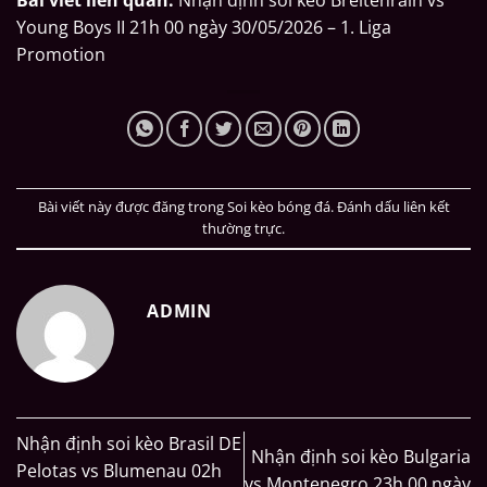
Young Boys II 21h 00 ngày 30/05/2026 – 1. Liga
Promotion
Bài viết này được đăng trong
Soi kèo bóng đá
. Đánh dấu
liên kết
thường trực
.
ADMIN
Nhận định soi kèo Brasil DE
Nhận định soi kèo Bulgaria
Pelotas vs Blumenau 02h
vs Montenegro 23h 00 ngày