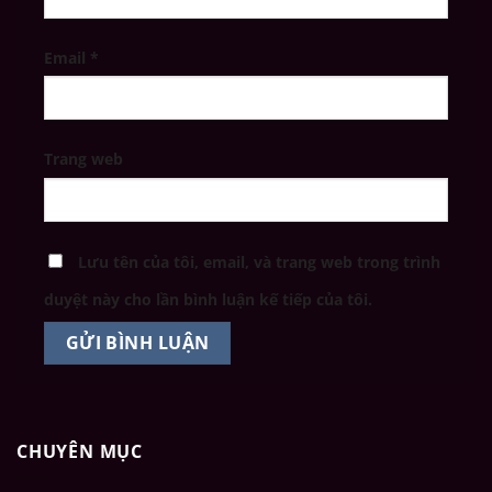
Email
*
Trang web
Lưu tên của tôi, email, và trang web trong trình
duyệt này cho lần bình luận kế tiếp của tôi.
CHUYÊN MỤC