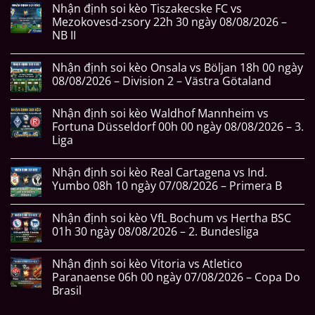
định
có
–
de
Nhận định soi kèo Tiszakecske FC vs
soi
bình
Liga
Noviembre
kèo
luận
Mezokovesd-zsory 22h 30 ngày 08/08/2026 –
Femenina
20h
FC
ở
NB II
00
Isloch
Nhận
ngày
Minsk
định
Không
09/08/2026
R.
soi
có
–
vs
kèo
Nhận định soi kèo Onsala vs Böljan 18h 00 ngày
bình
Division
ML
Nové
luận
08/08/2026 – Division 2 – Västra Götaland
Intermedia
Vitebsk
Zámky
ở
18h
vs
Nhận
Không
45
Rača
định
có
ngày
22h
Nhận định soi kèo Waldhof Mannheim vs
soi
bình
09/08/2026
00
kèo
luận
Fortuna Düsseldorf 00h 00 ngày 08/08/2026 – 3.
–
ngày
Tiszakecske
ở
Liga
Premier
08/08/2026
FC
Nhận
League
–
vs
định
Không
3.
Mezokovesd-
soi
có
liga
zsory
kèo
Nhận định soi kèo Real Cartagena vs Ind.
bình
–
22h
Onsala
luận
Yumbo 08h 10 ngày 07/08/2026 – Primera B
West
30
vs
ở
ngày
Böljan
Nhận
Không
08/08/2026
18h
định
có
–
00
Nhận định soi kèo VfL Bochum vs Hertha BSC
soi
bình
NB
ngày
kèo
luận
01h 30 ngày 08/08/2026 – 2. Bundesliga
II
08/08/2026
Waldhof
ở
–
Mannheim
Nhận
Không
Division
vs
định
có
2
Nhận định soi kèo Vitoria vs Atletico
Fortuna
soi
bình
–
Düsseldorf
kèo
luận
Paranaense 06h 00 ngày 07/08/2026 – Copa Do
Västra
00h
Real
ở
Brasil
Götaland
00
Cartagena
Nhận
ngày
vs
định
Không
08/08/2026
Ind.
soi