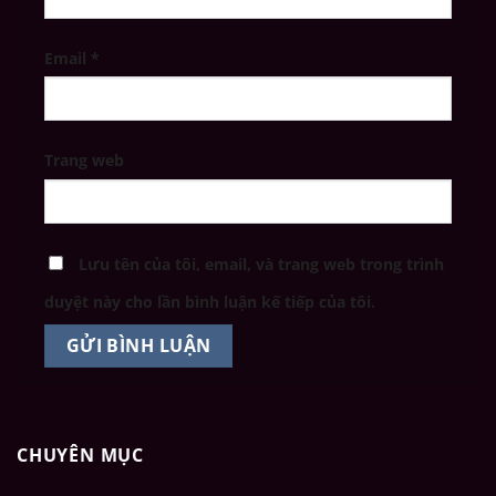
Email
*
Trang web
Lưu tên của tôi, email, và trang web trong trình
duyệt này cho lần bình luận kế tiếp của tôi.
CHUYÊN MỤC