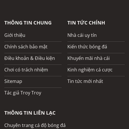
THÔNG TIN CHUNG
TIN TỨC CHÍNH
Giới thiệu
Nhà cái uy tín
Chính sách bảo mật
Kiến thức bóng đá
Điều khoản & Điều kiện
Khuyến mãi nhà cái
Chơi có trách nhiệm
Kinh nghiệm cá cược
Sitemap
Tin tức mới nhất
Tác giả Troy Troy
THÔNG TIN LIÊN LẠC
Chuyên trang cá độ bóng đá