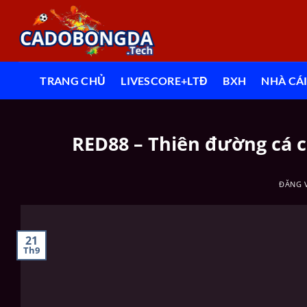
Bỏ
qua
nội
dung
TRANG CHỦ
LIVESCORE+LTĐ
BXH
NHÀ CÁI
RED88 – Thiên đường cá c
ĐĂNG
21
Th9