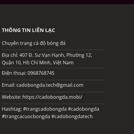
THÔNG TIN LIÊN LẠC
Chuyên trang cá độ bóng đá
Địa chỉ: 407 Đ. Sư Vạn Hạnh, Phường 12,
Quận 10, Hồ Chí Minh, Việt Nam
Điện thoại: 0968768745
Email:
cadobongda.tech@gmail.com
Website: https://cadobongda.mobi/
Hashtag: #trangcadobongda #cadobongda
#trangcacuocbongda #cadobongdatech