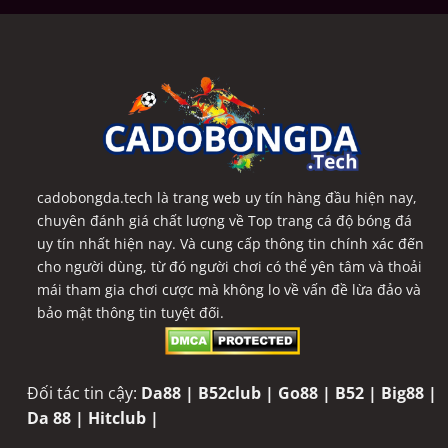
cadobongda.tech là trang web uy tín hàng đầu hiện nay,
chuyên đánh giá chất lượng về Top trang cá độ bóng đá
uy tín nhất hiện nay. Và cung cấp thông tin chính xác đến
cho người dùng, từ đó người chơi có thể yên tâm và thoải
mái tham gia chơi cược mà không lo về vấn đề lừa đảo và
bảo mật thông tin tuyệt đối.
Đối tác tin cậy:
Da88
|
B52club
|
Go88
|
B52
|
Big88
|
Da 88
|
Hitclub
|