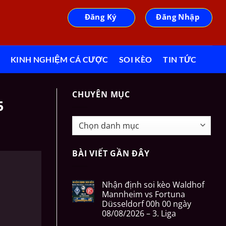
Đăng Ký
Đăng Nhập
KINH NGHIỆM CÁ CƯỢC
SOI KÈO
TIN TỨC
CHUYÊN MỤC
5
Chuyên
Mục
BÀI VIẾT GẦN ĐÂY
Nhận định soi kèo Waldhof
Mannheim vs Fortuna
Düsseldorf 00h 00 ngày
08/08/2026 – 3. Liga
Không