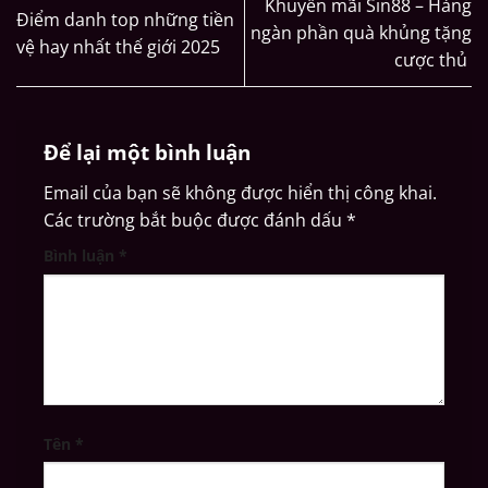
Khuyến mãi Sin88 – Hàng
Điểm danh top những tiền
ngàn phần quà khủng tặng
vệ hay nhất thế giới 2025
cược thủ
Để lại một bình luận
Email của bạn sẽ không được hiển thị công khai.
Các trường bắt buộc được đánh dấu
*
Bình luận
*
Tên
*