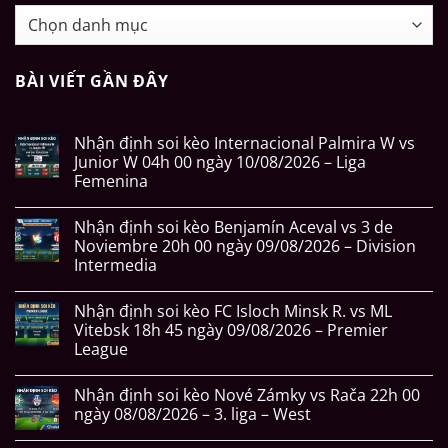
Chuyên
Mục
BÀI VIẾT GẦN ĐÂY
Nhận định soi kèo Internacional Palmira W vs
Junior W 04h 00 ngày 10/08/2026 – Liga
Femenina
Không
có
Nhận định soi kèo Benjamín Aceval vs 3 de
bình
luận
Noviembre 20h 00 ngày 09/08/2026 – Division
ở
Intermedia
Nhận
định
Không
soi
có
kèo
Nhận định soi kèo FC Isloch Minsk R. vs ML
bình
Internacional
luận
Vitebsk 18h 45 ngày 09/08/2026 – Premier
Palmira
ở
League
W
Nhận
vs
định
Không
Junior
soi
có
W
kèo
Nhận định soi kèo Nové Zámky vs Rača 22h 00
bình
04h
Benjamín
luận
ngày 08/08/2026 – 3. liga – West
00
Aceval
ở
ngày
vs
Nhận
Không
10/08/2026
3