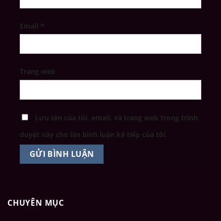
Email
*
Trang web
Lưu tên của tôi, email, và trang web trong trình
duyệt này cho lần bình luận kế tiếp của tôi.
CHUYÊN MỤC