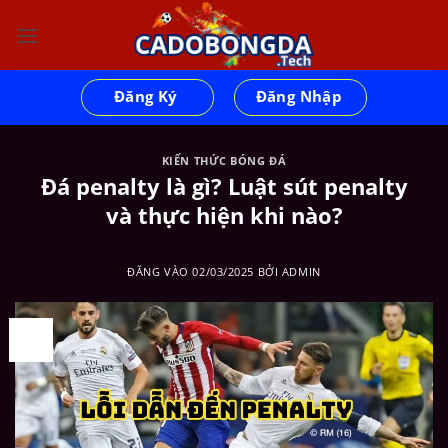
Bỏ
qua
nội
dung
Đăng Ký
Đăng Nhập
KIẾN THỨC BÓNG ĐÁ
Đá penalty là gì? Luật sút penalty
và thực hiện khi nào?
ĐĂNG VÀO
02/03/2025
BỞI
ADMIN
02
Th3