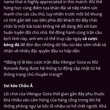
name that is highly appreciated in this match. Khí thế
hừng hực cùng điểm tựa khán đài sẽ tiếp thêm sức
mạnh cho các cầu thủ, tuy nhiên trước một bộ khung
có tính gắn kết cao bên phía đội khách thì đây chắc
chắn là một bài toán không hề dễ dàng đối với ban
huấn luyện đội chủ nhà. Để đồng hành cùng trận cầu
kịch tính này, anh em có thể truy cập ngay
cá cược
bóng đá
để đón đọc những dữ liệu soi kèo sớm nhất và
nhận về nhiều đặc quyền đầu tư hấp dẫn.
*(Bảng tỷ lệ kèo cược trận đấu Vikingur Gota vs NSI
Runavik đang được hệ thống tự động cập nhật từ hệ
thống trang chủ chuyên trang)*
Soi kèo Châu Á
Lối chơi của Vikingur Gota thời gian gần đây phụ thuộc
khá nhiều vào cảm hứng của hàng công trong khi hệ
thống phòng ngự lại bộc lộ nhiều sơ hở chết người. Khả