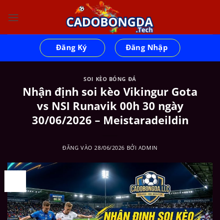
Bỏ
qua
nội
dung
Đăng Ký
Đăng Nhập
SOI KÈO BÓNG ĐÁ
Nhận định soi kèo Vikingur Gota
vs NSI Runavik 00h 30 ngày
30/06/2026 – Meistaradeildin
ĐĂNG VÀO
28/06/2026
BỞI
ADMIN
28
Th6