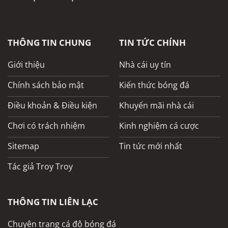
THÔNG TIN CHUNG
TIN TỨC CHÍNH
Giới thiệu
Nhà cái uy tín
Chính sách bảo mật
Kiến thức bóng đá
Điều khoản & Điều kiện
Khuyến mãi nhà cái
Chơi có trách nhiệm
Kinh nghiệm cá cược
Sitemap
Tin tức mới nhất
Tác giả Troy Troy
THÔNG TIN LIÊN LẠC
Chuyên trang cá độ bóng đá