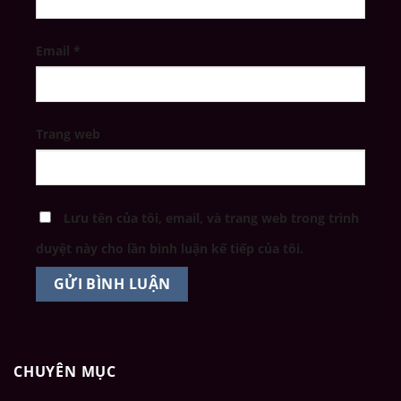
Email
*
Trang web
Lưu tên của tôi, email, và trang web trong trình
duyệt này cho lần bình luận kế tiếp của tôi.
CHUYÊN MỤC