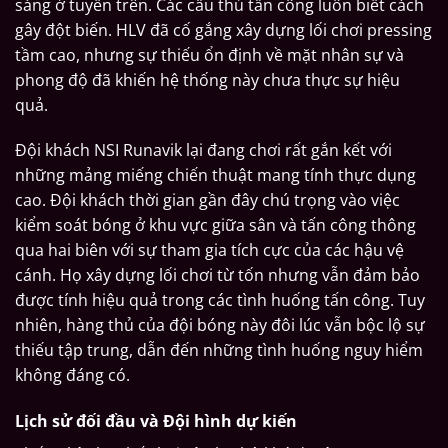
sáng ở tuyến trên. Các cầu thủ tấn công luôn biết cách
gây đột biến. HLV đã cố gắng xây dựng lối chơi pressing
tầm cao, nhưng sự thiếu ổn định về mặt nhân sự và
phong độ đã khiến hệ thống này chưa thực sự hiệu
quả.
Đội khách NSI Runavik lại đang chơi rất gắn kết với
những mảng miếng chiến thuật mang tính thực dụng
cao. Đội khách thời gian gần đây chú trọng vào việc
kiểm soát bóng ở khu vực giữa sân và tấn công thông
qua hai biên với sự tham gia tích cực của các hậu vệ
cánh. Họ xây dựng lối chơi từ tốn nhưng vẫn đảm bảo
được tính hiệu quả trong các tình huống tấn công. Tuy
nhiên, hàng thủ của đội bóng này đôi lúc vẫn bộc lộ sự
thiếu tập trung, dẫn đến những tình huống nguy hiểm
không đáng có.
Lịch sử đối đầu và Đội hình dự kiến