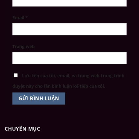
Email
*
Trang web
Lưu tên của tôi, email, và trang web trong trình
duyệt này cho lần bình luận kế tiếp của tôi.
CHUYÊN MỤC