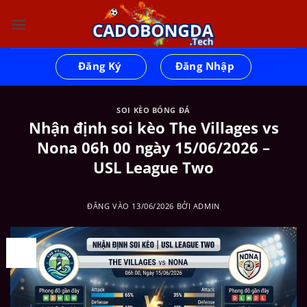
Bỏ
qua
nội
dung
Đăng Ký
Đăng Nhập
SOI KÈO BÓNG ĐÁ
Nhận định soi kèo The Villages vs
Nona 06h 00 ngày 15/06/2026 –
USL League Two
ĐĂNG VÀO
13/06/2026
BỞI
ADMIN
13
Th6