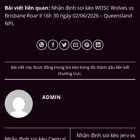
Bài viết liên quan:
Nhận định soi kèo WDSC Wolves vs
Brisbane Roar II 16h 30 ngày 02/06/2026 – Queensland
NPL
Bài viết này được đăng trong
Soi kèo bóng đá
. Đánh dấu
liên kết
thường trực
.
ADMIN
Nhận định soi kèo jerv vs
Nhận định soi kèo Central