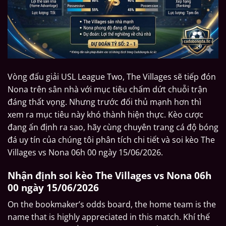
Vòng đấu giải USL League Two, The Villages sẽ tiếp đón
Nona trên sân nhà với mục tiêu chấm dứt chuỗi trận
đáng thất vọng. Nhưng trước đối thủ mạnh hơn thì
xem ra mục tiêu này khó thành hiện thực. Kèo cược
đang ấn định ra sao, hãy cùng chuyên trang cá độ bóng
đá uy tín của chúng tôi phân tích chi tiết và soi kèo The
Villages vs Nona 06h 00 ngày 15/06/2026.
Nhận định soi kèo The Villages vs Nona 06h
00 ngày 15/06/2026
On the bookmaker’s odds board, the home team is the
name that is highly appreciated in this match. Khí thế