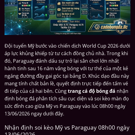
Đội tuyển Mỹ bước vào chiến dịch World Cup 2026 dưới
áp lực khủng khiếp từ tư cách đồng chủ nhà. Trong khi
đó, Paraguay đánh dấu sự trở lại sân chơi lớn nhất
hành tinh sau 16 năm vắng bóng với tư thế của một kẻ
ngáng đường đầy gai góc tại bảng D. Khúc dạo đầu này
mang tính chất bản lề, quyết định trực tiếp đến tấm vé
đi tiếp của cả hai bên. Cùng
trang cá độ bóng đá
nhận
định bóng đá phân tích sâu cục diện và soi kèo màn đọ
sức đỉnh cao giữa Mỹ vs Paraguay vào lúc 08h00 ngày
13/06/2026 ngay dưới đây.
Nhận định soi kèo Mỹ vs Paraguay 08h00 ngày
13/06/2026