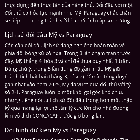
thực dụng đến thực tàn của hàng thủ. Đối đầu với một
đối thủ có hỏa lực mạnh như Mỹ, Paraguay chắc chắn
sẽ tiếp tục trung thành với lối chơi rình rập sở trường.
Lịch sử đối đầu Mỹ vs Paraguay
Cán cân đối đầu lịch sử đang nghiêng hoàn toàn về
phía đội bóng xứ cờ hoa. Trong 8 lần chạm trán trước
đây, Mỹ thắng 4, hòa 3 và chỉ để thua duy nhất 1 trận.
Đáng chú ý, trong 5 lần đụng độ gần nhất, Mỹ giữ
thành tích bất bại (thắng 3, hòa 2). Ở màn tổng duyệt
gần nhất vào năm 2025, Mỹ đã vượt qua đối thủ với tỷ
số 2-1. Paraguay luôn là một khối gai góc khó chịu,
nhưng tiếng nói từ lịch sử đối đầu trong hơn một thập
kỷ qua mang lại lợi thế tâm lý cực lớn cho nhà đương
kim vô địch CONCACAF trước giờ bóng lăn.
Đội hình dự kiến Mỹ vs Paraguay