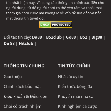
tín nhất hiện nay. Và cung cấp thông tin chính xác đến cho
–
Reserve
người dùng, từ đó người chơi có thể yên tâm và thoải mái
League
tham gia chơi cược mà không lo về vấn đề lừa đảo và bảo
mật thông tin tuyệt đối.
Đối tác tin cậy:
Da88
|
B52club
|
Go88
|
B52
|
Big88
|
Da 88
|
Hitclub
|
THÔNG TIN CHUNG
TIN TỨC CHÍNH
Giới thiệu
Nhà cái uy tín
Chính sách bảo mật
Kiến thức bóng đá
Điều khoản & Điều kiện
Khuyến mãi nhà cái
Chơi có trách nhiệm
Kinh nghiệm cá cược