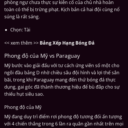
phòng ngự chưa thực sự kiên cố của chủ nhà hoàn
toàn có thể bị trừng phạt. Kịch bản cả hai đội cùng nổ
súng là rất sáng.
Chọn: Tài
<< xem thêm >>
Bảng Xếp Hạng Bóng Đá
Phong độ của Mỹ vs Paraguay
Mỹ bước vào giải đấu với tư cách ứng viên số một cho
ngôi đầu bảng D nhờ chiều sâu đội hình và lợi thế sân
bãi, trong khi Paraguay mang đến thứ bóng đá thực
dụng, gai góc đã thành thương hiệu để bù đắp cho sự
thiếu hụt siêu sao.
Phong độ của Mỹ
Mỹ đang duy trì điểm rơi phong độ tương đối ấn tượng
với 4 chiến thắng trong 6 lần ra quân gần nhất trên mọi