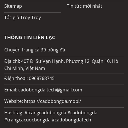
Sitemap
Tin tức mới nhất
Tác giả Troy Troy
THÔNG TIN LIÊN LẠC
Chuyên trang cá độ bóng đá
Địa chỉ: 407 Đ. Sư Vạn Hạnh, Phường 12, Quận 10, Hồ
Chí Minh, Việt Nam
Điện thoại: 0968768745
Email:
cadobongda.tech@gmail.com
Website: https://cadobongda.mobi/
Hashtag: #trangcadobongda #cadobongda
#trangcacuocbongda #cadobongdatech