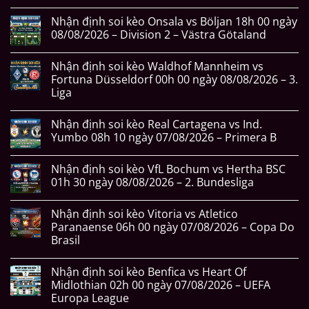
định
Không
soi
có
kèo
Nhận định soi kèo Onsala vs Böljan 18h 00 ngày
bình
Nové
luận
08/08/2026 – Division 2 – Västra Götaland
Zámky
ở
vs
Nhận
Không
Rača
định
có
22h
Nhận định soi kèo Waldhof Mannheim vs
soi
bình
00
kèo
luận
Fortuna Düsseldorf 00h 00 ngày 08/08/2026 – 3.
ngày
Tiszakecske
ở
Liga
08/08/2026
FC
Nhận
–
vs
định
Không
3.
Mezokovesd-
soi
có
liga
zsory
kèo
Nhận định soi kèo Real Cartagena vs Ind.
bình
–
22h
Onsala
luận
Yumbo 08h 10 ngày 07/08/2026 – Primera B
West
30
vs
ở
ngày
Böljan
Nhận
Không
08/08/2026
18h
định
có
–
00
Nhận định soi kèo VfL Bochum vs Hertha BSC
soi
bình
NB
ngày
kèo
luận
01h 30 ngày 08/08/2026 – 2. Bundesliga
II
08/08/2026
Waldhof
ở
–
Mannheim
Nhận
Không
Division
vs
định
có
2
Nhận định soi kèo Vitoria vs Atletico
Fortuna
soi
bình
–
Düsseldorf
kèo
luận
Paranaense 06h 00 ngày 07/08/2026 – Copa Do
Västra
00h
Real
ở
Brasil
Götaland
00
Cartagena
Nhận
ngày
vs
định
Không
08/08/2026
Ind.
soi
có
–
Yumbo
kèo
Nhận định soi kèo Benfica vs Heart Of
bình
3.
08h
VfL
luận
Midlothian 02h 00 ngày 07/08/2026 – UEFA
Liga
10
Bochum
ở
Europa League
ngày
vs
Nhận
07/08/2026
Hertha