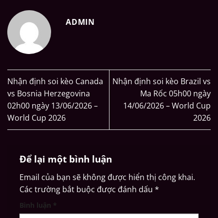
ADMIN
Nhận định soi kèo Canada
Nhận định soi kèo Brazil vs
vs Bosnia Herzegovina
Ma Rốc 05h00 ngày
02h00 ngày 13/06/2026 –
14/06/2026 – World Cup
World Cup 2026
2026
Để lại một bình luận
Email của bạn sẽ không được hiển thị công khai.
Các trường bắt buộc được đánh dấu
*
Bình luận
*