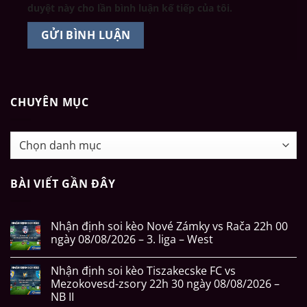
duyệt này cho lần bình luận kế tiếp của tôi.
CHUYÊN MỤC
Chuyên
Mục
BÀI VIẾT GẦN ĐÂY
Nhận định soi kèo Nové Zámky vs Rača 22h 00
ngày 08/08/2026 – 3. liga – West
Không
có
Nhận định soi kèo Tiszakecske FC vs
bình
luận
Mezokovesd-zsory 22h 30 ngày 08/08/2026 –
ở
NB II
Nhận