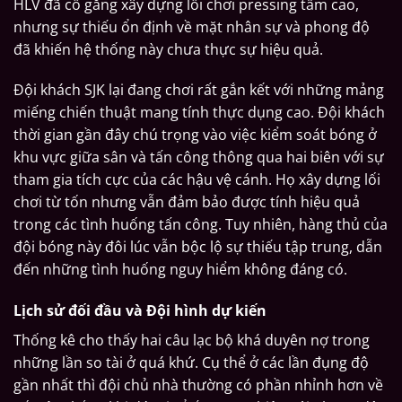
HLV đã cố gắng xây dựng lối chơi pressing tầm cao,
nhưng sự thiếu ổn định về mặt nhân sự và phong độ
đã khiến hệ thống này chưa thực sự hiệu quả.
Đội khách SJK lại đang chơi rất gắn kết với những mảng
miếng chiến thuật mang tính thực dụng cao. Đội khách
thời gian gần đây chú trọng vào việc kiểm soát bóng ở
khu vực giữa sân và tấn công thông qua hai biên với sự
tham gia tích cực của các hậu vệ cánh. Họ xây dựng lối
chơi từ tốn nhưng vẫn đảm bảo được tính hiệu quả
trong các tình huống tấn công. Tuy nhiên, hàng thủ của
đội bóng này đôi lúc vẫn bộc lộ sự thiếu tập trung, dẫn
đến những tình huống nguy hiểm không đáng có.
Lịch sử đối đầu và Đội hình dự kiến
Thống kê cho thấy hai câu lạc bộ khá duyên nợ trong
những lần so tài ở quá khứ. Cụ thể ở các lần đụng độ
gần nhất thì đội chủ nhà thường có phần nhỉnh hơn về