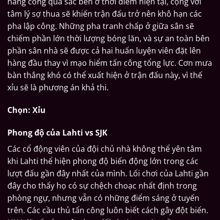
hàng công quá sắc bén ở thời điểm hiện tại, cộng với
tâm lý sợ thua sẽ khiến trận đấu trở nên khô hạn các
pha lập công. Những pha tranh chấp ở giữa sân sẽ
chiếm phần lớn thời lượng bóng lăn, và sự an toàn bên
phần sân nhà sẽ được cả hai huấn luyện viên đặt lên
hàng đầu thay vì mạo hiểm tấn công tổng lực. Cơn mưa
bàn thắng khó có thể xuất hiện ở trận đấu này, vì thế
xỉu sẽ là phương án khả thi.
Chọn: Xỉu
Phong độ của Lahti vs SJK
Các cổ động viên của đội chủ nhà không thể yên tâm
khi Lahti thể hiện phong độ biến động lớn trong các
lượt đấu gần đây nhất của mình. Lối chơi của Lahti gần
đây cho thấy họ có sự chệch choạc nhất định trong
phòng ngự, nhưng vẫn có những điểm sáng ở tuyến
trên. Các cầu thủ tấn công luôn biết cách gây đột biến.