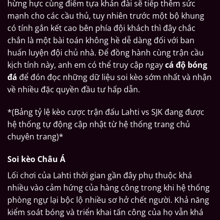
hừng hực cùng điểm tựa khán đài sẽ tiếp thêm sức
mạnh cho các cầu thủ, tuy nhiên trước một bộ khung
có tính gắn kết cao bên phía đội khách thì đây chắc
chắn là một bài toán không hề dễ dàng đối với ban
huấn luyện đội chủ nhà. Để đồng hành cùng trận cầu
kịch tính này, anh em có thể truy cập ngay
cá độ bóng
đá
để đón đọc những dữ liệu soi kèo sớm nhất và nhận
về nhiều đặc quyền đầu tư hấp dẫn.
*(Bảng tỷ lệ kèo cược trận đấu Lahti vs SJK đang được
hệ thống tự động cập nhật từ hệ thống trang chủ
chuyên trang)*
Soi kèo Châu Á
Lối chơi của Lahti thời gian gần đây phụ thuộc khá
nhiều vào cảm hứng của hàng công trong khi hệ thống
phòng ngự lại bộc lộ nhiều sơ hở chết người. Khả năng
kiểm soát bóng và triển khai tấn công của họ vẫn khá