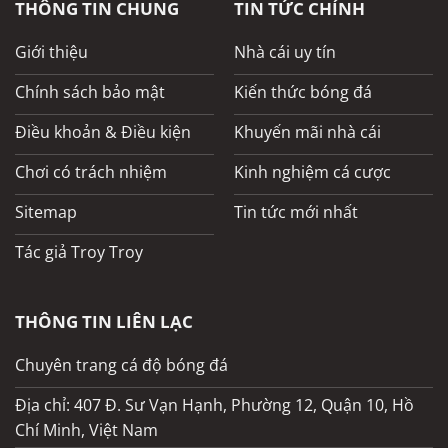
THÔNG TIN CHUNG
TIN TỨC CHÍNH
Giới thiệu
Nhà cái uy tín
Chính sách bảo mật
Kiến thức bóng đá
Điều khoản & Điều kiện
Khuyến mãi nhà cái
Chơi có trách nhiệm
Kinh nghiệm cá cược
Sitemap
Tin tức mới nhất
Tác giả Troy Troy
THÔNG TIN LIÊN LẠC
Chuyên trang cá độ bóng đá
Địa chỉ: 407 Đ. Sư Vạn Hạnh, Phường 12, Quận 10, Hồ
Chí Minh, Việt Nam