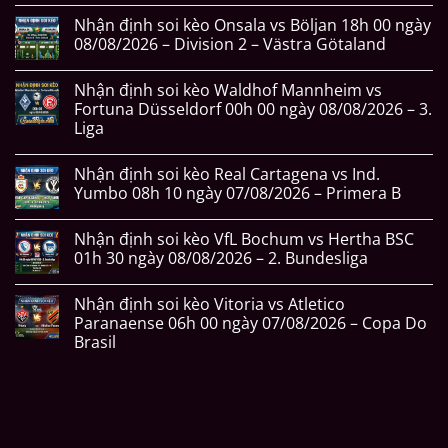
Không
09/08/2026
R.
soi
có
–
vs
kèo
Nhận định soi kèo Onsala vs Böljan 18h 00 ngày
bình
Division
ML
Nové
luận
08/08/2026 – Division 2 – Västra Götaland
Intermedia
Vitebsk
Zámky
ở
18h
vs
Nhận
Không
45
Rača
định
có
ngày
22h
Nhận định soi kèo Waldhof Mannheim vs
soi
bình
09/08/2026
00
kèo
luận
Fortuna Düsseldorf 00h 00 ngày 08/08/2026 – 3.
–
ngày
Tiszakecske
ở
Liga
Premier
08/08/2026
FC
Nhận
League
–
vs
định
Không
3.
Mezokovesd-
soi
có
liga
zsory
kèo
Nhận định soi kèo Real Cartagena vs Ind.
bình
–
22h
Onsala
luận
Yumbo 08h 10 ngày 07/08/2026 – Primera B
West
30
vs
ở
ngày
Böljan
Nhận
Không
08/08/2026
18h
định
có
–
00
Nhận định soi kèo VfL Bochum vs Hertha BSC
soi
bình
NB
ngày
kèo
luận
01h 30 ngày 08/08/2026 – 2. Bundesliga
II
08/08/2026
Waldhof
ở
–
Mannheim
Nhận
Không
Division
vs
định
có
2
Nhận định soi kèo Vitoria vs Atletico
Fortuna
soi
bình
–
Düsseldorf
kèo
luận
Paranaense 06h 00 ngày 07/08/2026 – Copa Do
Västra
00h
Real
ở
Brasil
Götaland
00
Cartagena
Nhận
ngày
vs
định
Không
08/08/2026
Ind.
soi
có
–
Yumbo
kèo
bình
3.
08h
VfL
luận
Liga
10
Bochum
ở
ngày
vs
Nhận
07/08/2026
Hertha
định