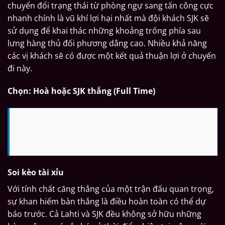
chuyển đổi trạng thái từ phòng ngự sang tấn công cực
nhanh chính là vũ khí lợi hại nhất mà đội khách SJK sẽ
sử dụng để khai thác những khoảng trống phía sau
lưng hàng thủ đối phương dâng cao. Nhiều khả năng
các vị khách sẽ có được một kết quả thuận lợi ở chuyến
đi này.
Chọn: Hoà hoặc SJK thắng (Full Time)
Xem thêm danh mục:
nhà cái uy tín
để theo dõi
và tích lũy các phương pháp đầu tư chuẩn xác từ
giới chuyên gia.
Soi kèo tài xỉu
Với tính chất căng thẳng của một trận đấu quan trọng,
sự khan hiếm bàn thắng là điều hoàn toàn có thể dự
báo trước. Cả Lahti và SJK đều không sở hữu những