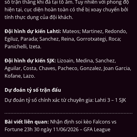
số trận thắng khi đá tại tổ ấm. Tuy nhiên với phong độ
hiện tại, cục diện hoàn toàn có thể bị xoay chuyển bởi
tính thực dụng của đội khách.
Đội hình dự kiến Lahti:
Mateos; Martinez, Redondo,
Egiluz, Parada; Sanchez, Reina, Gorrotxategi, Roca;
Panichelli, Izeta.
Đội hình dự kiến SJK:
Lizoain, Medina, Sanchez,
Aguilar, Costa, Chaves, Pacheco, Gonzalez, Joan Garcia,
Kofane, Lazo.
Dự đoán tỷ số trận đấu
Dự đoán tỷ số chính xác từ chuyên gia: Lahti 3 – 1 SJK
Bài viết liên quan:
Nhận định soi kèo Falcons vs
Fortune 23h 30 ngày 11/06/2026 – GFA League