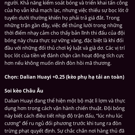
người. Khả năng kiểm soát bóng và triển khai tấn công
của họ vẫn khá mạch lạc, nhưng việc thiếu sự bọc lót ở
tuyến dưới thường khiến họ phải trả giá đắt. Trong
những trận gần đây, việc để thủng lưới trong những
thời điểm nhạy cảm cho thấy bản lĩnh thi đấu của đội
bóng này chưa thực sự vững vàng, đặc biệt là khi đối
đầu với những đối thủ chơi kỷ luật và già dơ. Các vị trí
bọc lót của tiền vệ đánh chặn cần hoạt động tích cực
hơn nếu không muốn dính đòn hồi mã thương.
Chọn: Dalian Huayi +0.25 (kèo phụ hạ tải an toàn)
Soi kèo Châu Âu
Dalian Huayi đang thể hiện một bộ mặt lì lợm và thực
dụng hơn trong cách vận hành chiến thuật. Đội bóng
này biết cách điều tiết nhịp độ trận đấu, “lúc nhu lúc
cương” để ru ngủ đối phương trước khi tung ra đòn
trừng phạt quyết định. Sự chắc chắn nơi hàng thủ đã