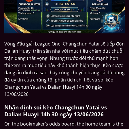
Vòng đấu giải League One, Changchun Yatai sẽ tiếp đón
Dalian Huayi trên sân nhà với mục tiêu chấm dứt chuỗi
trận đáng thất vọng. Nhưng trước đối thủ mạnh hơn
thì xem ra mục tiêu này khó thành hiện thực. Kèo cược
đang ấn định ra sao, hãy cùng chuyên trang cá độ bóng
đá uy tín của chúng tôi phân tích chi tiết và soi kèo
Changchun Yatai vs Dalian Huayi 14h 30 ngày
13/06/2026.
Nhận định soi kèo Changchun Yatai vs
Dalian Huayi 14h 30 ngày 13/06/2026
On the bookmaker’s odds board, the home team is the