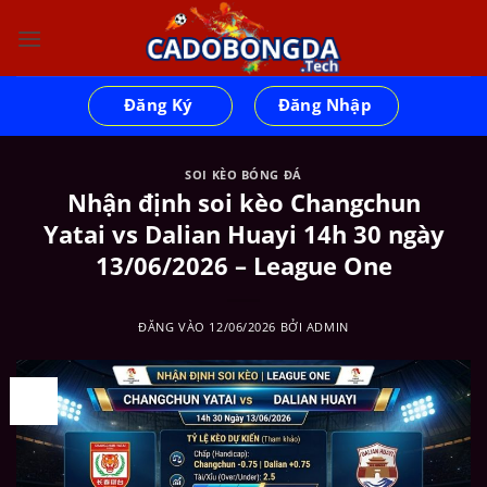
Bỏ
qua
nội
dung
Đăng Ký
Đăng Nhập
SOI KÈO BÓNG ĐÁ
Nhận định soi kèo Changchun
Yatai vs Dalian Huayi 14h 30 ngày
13/06/2026 – League One
ĐĂNG VÀO
12/06/2026
BỞI
ADMIN
12
Th6