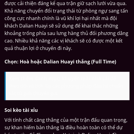
được cải thiện đáng kể qua trận giữ sạch lưới vừa qua.
Khả năng chuyển đổi trạng thái từ phòng ngự sang tấn
công cực nhanh chính là vũ khí lợi hại nhất mà đội
khách Dalian Huayi sẽ sử dụng để khai thác những
khoảng trống phía sau lưng hàng thủ đối phương dâng
cao. Nhiều khả năng các vị khách sẽ có được một kết
quả thuận lợi ở chuyến đi này.
Chọn: Hoà hoặc Dalian Huayi thắng (Full Time)
Xem thêm danh mục:
khuyến mãi nhà cái
để
theo dõi và tích lũy các phương pháp đầu tư chuẩn
xác từ giới chuyên gia.
Soi kèo tài xỉu
Với tính chất căng thẳng của một trận đấu quan trọng,
sự khan hiếm bàn thắng là điều hoàn toàn có thể dự