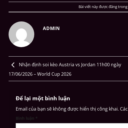
Bài viết này được đăng tron
ADMIN
Nhận định soi kèo Austria vs Jordan 11h00 ngày
17/06/2026 – World Cup 2026
Để lại một bình luận
Email của bạn sẽ không được hiển thị công khai.
Các
Bình luận
*