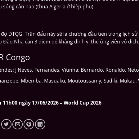
ấu súng cân não (thua Algeria ở hiệp phụ).
độ ĐTQG. Trận đấu này sẽ là chương đầu tiên trong lịch sử
ồ Đào Nha cần 3 điểm để khẳng định vị thế ứng viên vô địch
DR Congo
Mendes; J Neves, Fernandes, Vitinha; Bernardo, Ronaldo, Neto
Tuanzebe, Mbemba, Masuaku; Moutoussamy, Sadiki, Mukau; 
n 11h00 ngày 17/06/2026 – World Cup 2026