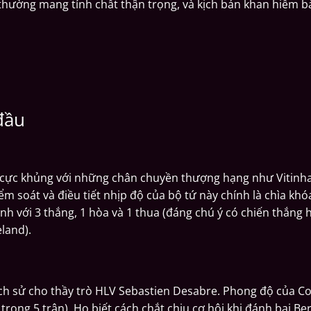
thường mang tính chất thận trọng, và kịch bản khan hiếm 
đầu
cực khủng với những chân chuyền thượng hạng như Vitinha
m soát và điều tiết nhịp độ của bộ tứ này chính là chìa kh
h với 3 thắng, 1 hòa và 1 thua (đáng chú ý có chiến thắng h
land).
ịch sử cho thầy trò HLV Sebastien Desabre. Phong độ của C
rong 5 trận). Họ biết cách chắt chiu cơ hội khi đánh bại Be