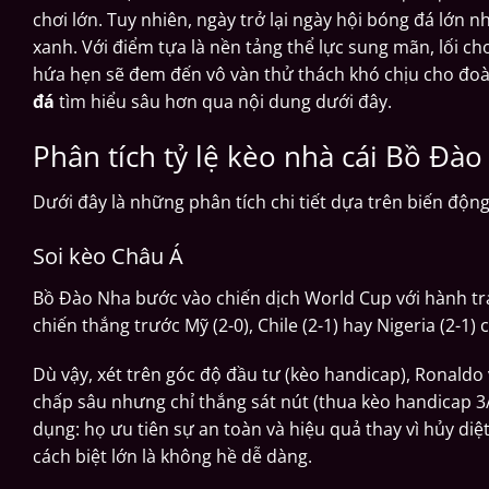
chơi lớn.
Tuy nhiên, ngày trở lại ngày hội bóng đá lớn
xanh. Với điểm tựa là nền tảng thể lực sung mãn, lối ch
hứa hẹn sẽ đem đến vô vàn thử thách khó chịu cho đo
đá
tìm hiểu sâu hơn qua nội dung dưới đây.
Phân tích tỷ lệ kèo nhà cái Bồ Đà
Dưới đây là những phân tích chi tiết dựa trên biến động
Soi kèo Châu Á
Bồ Đào Nha bước vào chiến dịch World Cup với hành tran
chiến thắng trước Mỹ (2-0), Chile (2-1) hay Nigeria (2-1)
Dù vậy, xét trên góc độ đầu tư (kèo handicap), Ronaldo v
chấp sâu nhưng chỉ thắng sát nút (thua kèo handicap 3
dụng: họ ưu tiên sự an toàn và hiệu quả thay vì hủy diệ
cách biệt lớn là không hề dễ dàng.