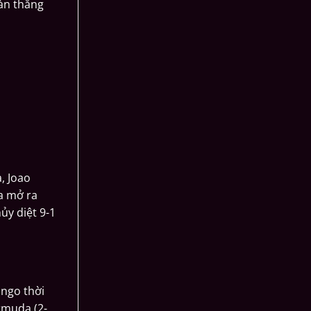
bàn thắng
, Joao
óa mở ra
ủy diệt 9-1
ongo thời
rmuda (2-