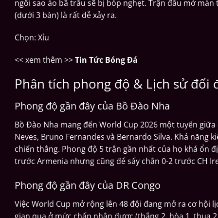
ngôi sao áo bã trầu sẽ bị bóp nghẹt. Trận đấu mở màn 
(dưới 3 bàn) là rất dễ xảy ra.
Chọn: Xỉu
<< xem thêm >>
Tin Tức Bóng Đá
Phân tích phong độ & Lịch sử đối 
Phong độ gần đây của Bồ Đào Nha
Bồ Đào Nha mang đến World Cup 2026 một tuyến giữa 
Neves, Bruno Fernandes và Bernardo Silva. Khả năng kiể
chiến thắng. Phong độ 5 trận gần nhất của họ khá ổn địn
trước Armenia nhưng cũng để sẩy chân 0-2 trước CH Ire
Phong độ gần đây của DR Congo
Việc World Cup mở rộng lên 48 đội đang mở ra cơ hội l
gian qua ở mức chấp nhận được (thắng 2, hòa 1, thua 2 t