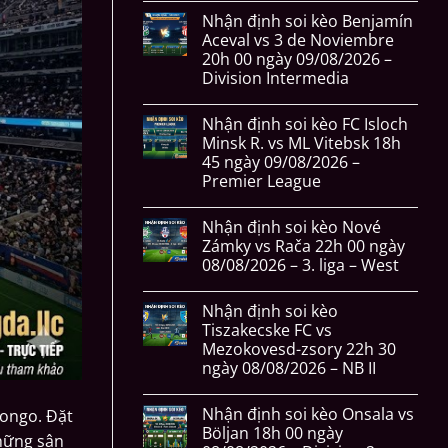
có
Nhận định soi kèo Benjamín
bình
luận
Aceval vs 3 de Noviembre
ở
20h 00 ngày 09/08/2026 –
Nhận
Division Intermedia
định
soi
Không
kèo
có
Internacional
Nhận định soi kèo FC Isloch
bình
Palmira
luận
Minsk R. vs ML Vitebsk 18h
W
ở
vs
45 ngày 09/08/2026 –
Nhận
Junior
Premier League
định
W
soi
04h
Không
kèo
00
có
Benjamín
ngày
Nhận định soi kèo Nové
bình
Aceval
10/08/2026
luận
Zámky vs Rača 22h 00 ngày
vs
–
ở
3
Liga
08/08/2026 – 3. liga – West
Nhận
de
Femenina
định
Noviembre
Không
soi
20h
có
kèo
Nhận định soi kèo
00
bình
FC
ngày
luận
Tiszakecske FC vs
Isloch
09/08/2026
ở
Mezokovesd-zsory 22h 30
Minsk
–
Nhận
R.
Division
ngày 08/08/2026 – NB II
định
vs
Intermedia
soi
ML
Không
kèo
Vitebsk
có
Nové
Nhận định soi kèo Onsala vs
18h
Congo. Đặt
bình
Zámky
45
luận
Böljan 18h 00 ngày
vs
ngày
những sân
ở
Rača