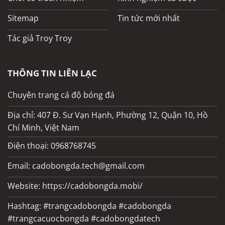
Sitemap
Tin tức mới nhất
Tác giả Troy Troy
THÔNG TIN LIÊN LẠC
Chuyên trang cá độ bóng đá
Địa chỉ: 407 Đ. Sư Vạn Hạnh, Phường 12, Quận 10, Hồ
Chí Minh, Việt Nam
Điện thoại: 0968768745
Email:
cadobongda.tech@gmail.com
Website: https://cadobongda.mobi/
Hashtag: #trangcadobongda #cadobongda
#trangcacuocbongda #cadobongdatech