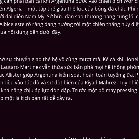
ng cần phải bàn cãi khi Argentina bước vào chiến dịch Worl
ên Algeria – một tập thể giàu thể lực của bóng đá châu Phi
ới đại diện Nam Mỹ. Sở hữu dàn sao thượng hạng cùng lối c
Albiceleste rõ ràng đang hướng tới một chiến thắng hủy diệ
ua nội dung bên dưới đây.
hờ sự chuyển giao thế hệ vô cùng mượt mà. Kể cả khi Lionel 
 Lautaro Martinez vẫn thừa sức bắn phá mọi hệ thống phòn
c Allister giúp Argentina kiểm soát hoàn toàn tuyến giữa. P
ựa nhiều vào tốc độ và sự đột biến của Riyad Mahrez. Tuy nhi
và khả năng chịu áp lực dồn dập. Trước một bộ máy pressing
p một là kịch bản rất dễ xảy ra.