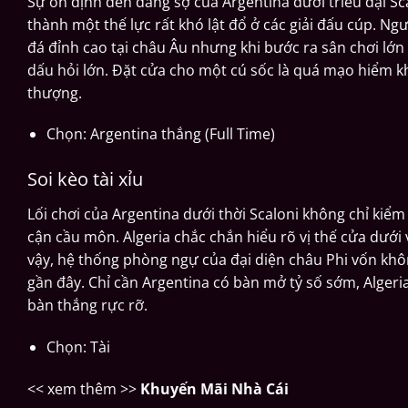
Sự ổn định đến đáng sợ của Argentina dưới triều đại 
thành một thế lực rất khó lật đổ ở các giải đấu cúp. Ngư
đá đỉnh cao tại châu Âu nhưng khi bước ra sân chơi lớn
dấu hỏi lớn. Đặt cửa cho một cú sốc là quá mạo hiểm k
thượng.
Chọn: Argentina thắng (Full Time)
Soi kèo tài xỉu
Lối chơi của Argentina dưới thời Scaloni không chỉ kiể
cận cầu môn. Algeria chắc chắn hiểu rõ vị thế cửa dướ
vậy, hệ thống phòng ngự của đại diện châu Phi vốn khôn
gần đây. Chỉ cần Argentina có bàn mở tỷ số sớm, Algeri
bàn thắng rực rỡ.
Chọn: Tài
<< xem thêm >>
Khuyến Mãi Nhà Cái