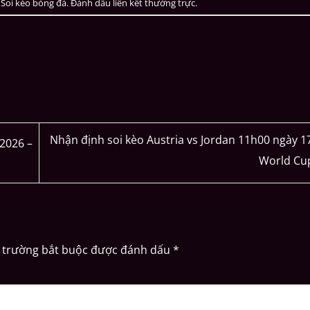
g
Soi kèo bóng đá
. Đánh dấu
liên kết thường trực
.
Nhận định soi kèo Austria vs Jordan 11h00 ngày 1
2026 –
World Cu
 trường bắt buộc được đánh dấu
*