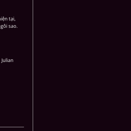
iện tại,
gôi sao.
 Julian