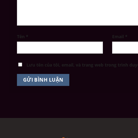
Tên
*
Email
*
Lưu tên của tôi, email, và trang web trong trình duyệ