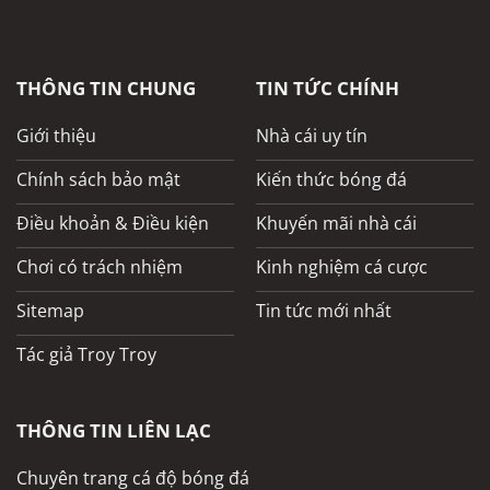
THÔNG TIN CHUNG
TIN TỨC CHÍNH
Giới thiệu
Nhà cái uy tín
Chính sách bảo mật
Kiến thức bóng đá
Điều khoản & Điều kiện
Khuyến mãi nhà cái
Chơi có trách nhiệm
Kinh nghiệm cá cược
Sitemap
Tin tức mới nhất
Tác giả Troy Troy
THÔNG TIN LIÊN LẠC
Chuyên trang cá độ bóng đá