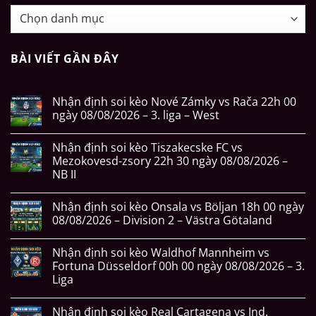
Chuyên
Mục
BÀI VIẾT GẦN ĐÂY
Nhận định soi kèo Nové Zámky vs Rača 22h 00
ngày 08/08/2026 – 3. liga – West
Không
có
Nhận định soi kèo Tiszakecske FC vs
bình
luận
Mezokovesd-zsory 22h 30 ngày 08/08/2026 –
ở
NB II
Nhận
định
Không
soi
có
kèo
Nhận định soi kèo Onsala vs Böljan 18h 00 ngày
bình
Nové
luận
08/08/2026 – Division 2 – Västra Götaland
Zámky
ở
vs
Nhận
Không
Rača
định
có
22h
Nhận định soi kèo Waldhof Mannheim vs
soi
bình
00
kèo
luận
Fortuna Düsseldorf 00h 00 ngày 08/08/2026 – 3.
ngày
Tiszakecske
ở
Liga
08/08/2026
FC
Nhận
–
vs
định
Không
3.
Mezokovesd-
soi
có
liga
zsory
kèo
Nhận định soi kèo Real Cartagena vs Ind.
bình
–