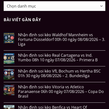
Chuyên
Mục
BÀI VIẾT GẦN ĐÂY
Nhận định soi kèo Waldhof Mannheim vs
Fortuna Düsseldorf 00h 00 ngày 08/08/2026 – 3.
Liga
Không
có
Nhận định soi kèo Real Cartagena vs Ind.
bình
luận
Yumbo 08h 10 ngày 07/08/2026 – Primera B
ở
Nhận
Không
định
có
Nhận định soi kèo VfL Bochum vs Hertha BSC
soi
bình
kèo
luận
01h 30 ngày 08/08/2026 – 2. Bundesliga
Waldhof
ở
Mannheim
Nhận
Không
vs
định
có
Nhận định soi kèo Vitoria vs Atletico
Fortuna
soi
bình
Düsseldorf
kèo
luận
Paranaense 06h 00 ngày 07/08/2026 – Copa Do
00h
Real
ở
Brasil
00
Cartagena
Nhận
ngày
vs
định
Không
08/08/2026
Ind.
soi
có
–
Yumbo
kèo
Nhận định soi kèo Benfica vs Heart Of
bình