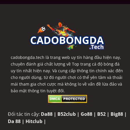
cadobongda.tech là trang web uy tín hàng đầu hiện nay,
chuyên đánh giá chất lượng về Top trang cá độ bóng đá
uy tín nhất hiện nay. Và cung cấp thông tin chính xác đến
cho người dùng, từ đó người chơi có thể yên tâm và thoải
mái tham gia chơi cược mà không lo về vấn đề lừa đảo và
bảo mật thông tin tuyệt đối.
Đối tác tin cậy:
Da88
|
B52club
|
Go88
|
B52
|
Big88
|
Da 88
|
Hitclub
|