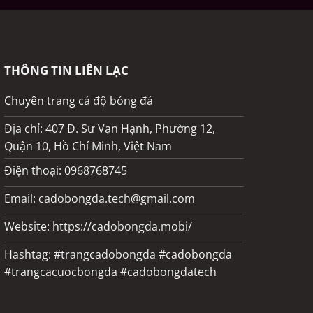
THÔNG TIN LIÊN LẠC
Chuyên trang cá độ bóng đá
Địa chỉ: 407 Đ. Sư Vạn Hạnh, Phường 12,
Quận 10, Hồ Chí Minh, Việt Nam
Điện thoại: 0968768745
Email:
cadobongda.tech@gmail.com
Website: https://cadobongda.mobi/
Hashtag: #trangcadobongda #cadobongda
#trangcacuocbongda #cadobongdatech