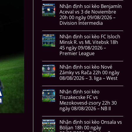
có
Nhận định soi kèo Benjamín
bình
luận
Aceval vs 3 de Noviembre
ở
20h 00 ngày 09/08/2026 –
Nhận
Division Intermedia
định
soi
Không
kèo
có
Internacional
Nhận định soi kèo FC Isloch
bình
Palmira
luận
Minsk R. vs ML Vitebsk 18h
W
ở
vs
45 ngày 09/08/2026 –
Nhận
Junior
Premier League
định
W
soi
04h
Không
kèo
00
có
Benjamín
ngày
Nhận định soi kèo Nové
bình
Aceval
10/08/2026
luận
Zámky vs Rača 22h 00 ngày
vs
–
ở
3
Liga
08/08/2026 – 3. liga – West
Nhận
de
Femenina
định
Noviembre
Không
soi
20h
có
kèo
Nhận định soi kèo
00
bình
FC
ngày
luận
Tiszakecske FC vs
Isloch
09/08/2026
ở
Mezokovesd-zsory 22h 30
Minsk
–
Nhận
R.
Division
ngày 08/08/2026 – NB II
định
vs
Intermedia
soi
ML
Không
kèo
Vitebsk
có
Nové
Nhận định soi kèo Onsala vs
18h
bình
Zámky
45
luận
Böljan 18h 00 ngày
vs
ngày
ở
Rača