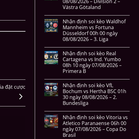
08/08/2026 – Division 2 –
09/08/2026
Nhận
22h
–
Västra Götaland
định
00
Premier
soi
ngày
League
Không
kèo
08/08/2026
có
Tiszakecske
–
Nhận định soi kèo Waldhof
bình
FC
3.
luận
Mannheim vs Fortuna
vs
liga
ở
Mezokovesd-
–
Düsseldorf 00h 00 ngày
Nhận
zsory
West
08/08/2026 – 3. Liga
định
22h
soi
30
Không
kèo
ngày
có
Onsala
08/08/2026
Nhận định soi kèo Real
bình
vs
–
luận
Cartagena vs Ind. Yumbo
Böljan
NB
ở
18h
II
08h 10 ngày 07/08/2026 –
Nhận
00
Primera B
định
ngày
soi
08/08/2026
Không
kèo
–
có
Waldhof
Division
Nhận định soi kèo VfL
ia đặt cược
bình
Mannheim
2
luận
Bochum vs Hertha BSC 01h
vs
–
ở
Fortuna
Västra
30 ngày 08/08/2026 – 2.
Nhận
Düsseldorf
Götaland
Bundesliga
định
00h
soi
00
Không
kèo
ngày
có
Real
08/08/2026
Nhận định soi kèo Vitoria vs
bình
Cartagena
–
luận
Atletico Paranaense 06h 00
vs
3.
ở
Ind.
Liga
ngày 07/08/2026 – Copa Do
Nhận
Yumbo
Brasil
định
08h
soi
10