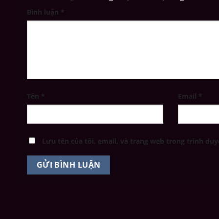
Bình luận
*
Tên
*
Email
*
Lưu tên của tôi, email, và trang web trong trình duyệ