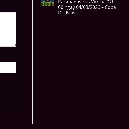
luận
Paranaense vs Vitoria 07h
Sącz
00
ở
vs
ngày
00 ngày 04/08/2026 – Copa
Nhận
Rekord
06/08/2026
Do Brasil
định
Bielsko-
–
soi
Biała
Reserve
Không
kèo
23h
League
có
Quilmes
00
bình
vs
ngày
luận
Gimnasia
05/08/2026
ở
Jujuy
–
Nhận
06h
Cup
định
00
soi
ngày
kèo
06/08/2026
Atletico
–
Paranaense
Primera
vs
Nacional
Vitoria
07h
00
ngày
04/08/2026
–
Copa
Do
Brasil