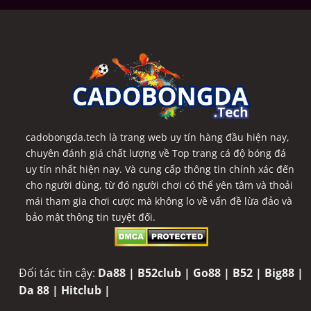
cadobongda.tech là trang web uy tín hàng đầu hiện nay,
chuyên đánh giá chất lượng về Top trang cá độ bóng đá
uy tín nhất hiện nay. Và cung cấp thông tin chính xác đến
cho người dùng, từ đó người chơi có thể yên tâm và thoải
mái tham gia chơi cược mà không lo về vấn đề lừa đảo và
bảo mật thông tin tuyệt đối.
Đối tác tin cậy:
Da88
|
B52club
|
Go88
|
B52
|
Big88
|
Da 88
|
Hitclub
|