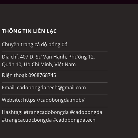
THÔNG TIN LIÊN LẠC
Chuyên trang cá độ bóng đá
Địa chỉ: 407 Đ. Sư Vạn Hạnh, Phường 12,
Quận 10, Hồ Chí Minh, Việt Nam
Điện thoại: 0968768745
Email:
cadobongda.tech@gmail.com
Website: https://cadobongda.mobi/
Hashtag: #trangcadobongda #cadobongda
#trangcacuocbongda #cadobongdatech