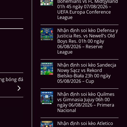
luận
Bohemians vs FC Midtjylland
Atletico
2.
ở
Paranaense
Bundesliga
01h 45 ngày 07/08/2026 –
Nhận
06h
UEFA Europa Conference
định
00
soi
ngày
League
kèo
07/08/2026
Benfica
–
Không
vs
Copa
có
Nhận định soi kèo Defensa y
Heart
Do
bình
Of
Brasil
luận
Justicia Res. vs Newell’s Old
Midlothian
ở
Boys Res. 01h 00 ngày
02h
Nhận
00
06/08/2026 – Reserve
định
ngày
soi
League
07/08/2026
kèo
–
Bohemians
Không
UEFA
vs
có
Europa
Nhận định soi kèo Sandecja
FC
bình
League
Midtjylland
luận
Nowy Sącz vs Rekord
01h
ở
Bielsko-Biała 23h 00 ngày
45
Nhận
rong bóng đá
ngày
05/08/2026 – Cup
định
07/08/2026
soi
–
Không
kèo
UEFA
có
Defensa
Nhận định soi kèo Quilmes
Europa
bình
y
Conference
luận
vs Gimnasia Jujuy 06h 00
Justicia
League
ở
Res.
ngày 06/08/2026 – Primera
Nhận
vs
Nacional
định
Newell’s
soi
Old
Không
kèo
Boys
có
Sandecja
Res.
Nhận định soi kèo Atletico
bình
Nowy
01h