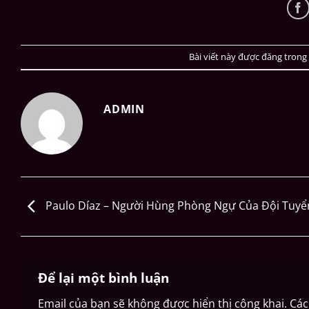
Bài viết này được đăng trong
ADMIN
Paulo Díaz – Người Hùng Phòng Ngự Của Đội Tuyển
Để lại một bình luận
Email của bạn sẽ không được hiển thị công khai.
Các