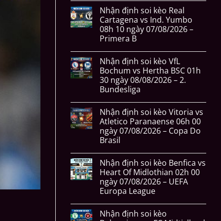
có
Nhận định soi kèo Real
bình
luận
Cartagena vs Ind. Yumbo
ở
08h 10 ngày 07/08/2026 –
Nhận
Primera B
định
soi
Không
kèo
có
Waldhof
Nhận định soi kèo VfL
bình
Mannheim
luận
Bochum vs Hertha BSC 01h
vs
ở
Fortuna
30 ngày 08/08/2026 – 2.
Nhận
Düsseldorf
Bundesliga
định
00h
soi
00
Không
kèo
ngày
có
Real
08/08/2026
Nhận định soi kèo Vitoria vs
bình
Cartagena
–
luận
Atletico Paranaense 06h 00
vs
3.
ở
Ind.
Liga
ngày 07/08/2026 – Copa Do
Nhận
Yumbo
Brasil
định
08h
soi
10
Không
kèo
ngày
có
VfL
07/08/2026
Nhận định soi kèo Benfica vs
bình
Bochum
–
luận
Heart Of Midlothian 02h 00
vs
Primera
ở
Hertha
B
ngày 07/08/2026 – UEFA
Nhận
BSC
Europa League
định
01h
soi
30
Không
kèo
ngày
có
Vitoria
08/08/2026
Nhận định soi kèo
bình
vs
–