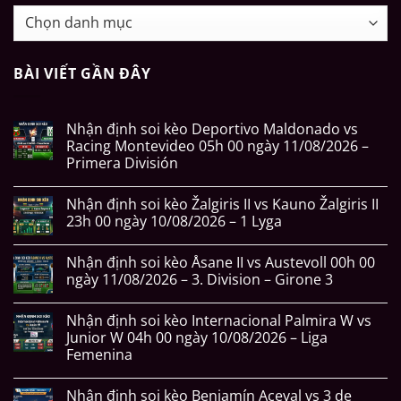
Chuyên
Mục
BÀI VIẾT GẦN ĐÂY
Nhận định soi kèo Deportivo Maldonado vs
Racing Montevideo 05h 00 ngày 11/08/2026 –
Primera División
Không
có
Nhận định soi kèo Žalgiris II vs Kauno Žalgiris II
bình
luận
23h 00 ngày 10/08/2026 – 1 Lyga
ở
Nhận
Không
định
có
Nhận định soi kèo Åsane II vs Austevoll 00h 00
soi
bình
kèo
luận
ngày 11/08/2026 – 3. Division – Girone 3
Deportivo
ở
Maldonado
Nhận
Không
vs
định
có
Nhận định soi kèo Internacional Palmira W vs
Racing
soi
bình
Montevideo
kèo
luận
Junior W 04h 00 ngày 10/08/2026 – Liga
05h
Žalgiris
ở
Femenina
00
II
Nhận
ngày
vs
định
Không
11/08/2026
Kauno
soi
có
–
Žalgiris
kèo
Nhận định soi kèo Benjamín Aceval vs 3 de
bình