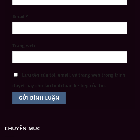
Email
*
Trang web
Lưu tên của tôi, email, và trang web trong trình
duyệt này cho lần bình luận kế tiếp của tôi.
CHUYÊN MỤC