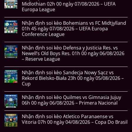
3.
08h
VfL
luận
Midlothian 02h 00 ngày 07/08/2026 – UEFA
Liga
10
Bochum
ở
Europa League
ngày
vs
Nhận
07/08/2026
Hertha
định
Không
–
BSC
soi
có
Primera
01h
kèo
Nhận định soi kèo Bohemians vs FC Midtjylland
bình
B
30
Vitoria
luận
01h 45 ngày 07/08/2026 – UEFA Europa
ngày
vs
ở
08/08/2026
Conference League
Atletico
Nhận
–
Paranaense
định
2.
Không
06h
soi
Bundesliga
có
00
kèo
Nhận định soi kèo Defensa y Justicia Res. vs
bình
ngày
Benfica
luận
Newell’s Old Boys Res. 01h 00 ngày 06/08/2026
07/08/2026
vs
ở
–
– Reserve League
Heart
Nhận
Copa
Of
định
Do
Không
Midlothian
soi
Brasil
có
02h
kèo
Nhận định soi kèo Sandecja Nowy Sącz vs
bình
00
Bohemians
luận
Rekord Bielsko-Biała 23h 00 ngày 05/08/2026 –
ngày
vs
ở
07/08/2026
Cup
FC
Nhận
–
Midtjylland
định
UEFA
Không
01h
soi
Europa
có
45
kèo
Nhận định soi kèo Quilmes vs Gimnasia Jujuy
League
bình
ngày
Defensa
luận
06h 00 ngày 06/08/2026 – Primera Nacional
07/08/2026
y
ở
–
Justicia
Nhận
Không
UEFA
Res.
định
có
Europa
vs
Nhận định soi kèo Atletico Paranaense vs
soi
bình
Conference
Newell’s
kèo
luận
Vitoria 07h 00 ngày 04/08/2026 – Copa Do Brasil
League
Old
Sandecja
ở
Boys
Nowy
Nhận
Không
Res.