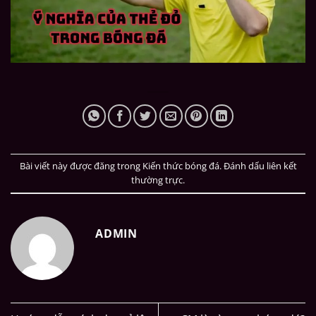
Bài viết này được đăng trong
Kiến thức bóng đá
. Đánh dấu
liên kết
thường trực
.
ADMIN